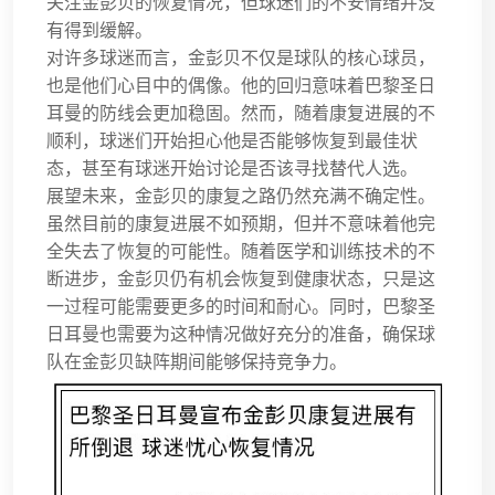
关注金彭贝的恢复情况，但球迷们的不安情绪并没
有得到缓解。
对许多球迷而言，金彭贝不仅是球队的核心球员，
也是他们心目中的偶像。他的回归意味着巴黎圣日
耳曼的防线会更加稳固。然而，随着康复进展的不
顺利，球迷们开始担心他是否能够恢复到最佳状
态，甚至有球迷开始讨论是否该寻找替代人选。
展望未来，金彭贝的康复之路仍然充满不确定性。
虽然目前的康复进展不如预期，但并不意味着他完
全失去了恢复的可能性。随着医学和训练技术的不
断进步，金彭贝仍有机会恢复到健康状态，只是这
一过程可能需要更多的时间和耐心。同时，巴黎圣
日耳曼也需要为这种情况做好充分的准备，确保球
队在金彭贝缺阵期间能够保持竞争力。