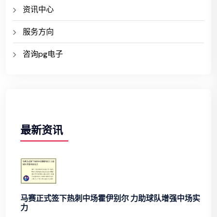
资讯中心
服务方向
咨询pg电子
最新资讯
马赛正式签下热刺中场霍伊别尔 力助球队增强中场实
力