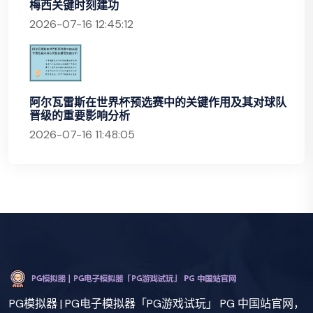
梅西关键时刻建功
2026-07-16 12:45:12
阿尔瓦雷斯在世界杯预选赛中的关键作用及其对球队
晋级的重要影响分析
2026-07-16 11:48:05
PG模拟器 | PG电子模拟器「PG游戏试玩」 PG 中国站官网，