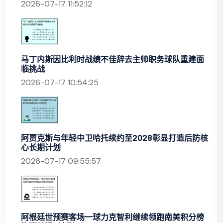
2026-07-17 11:52:12
马丁内斯因比利时战绩不佳辞去主帅职务球队重建面
临挑战
2026-07-17 10:54:25
阿贾克斯与年轻中卫哈托续约至2028彰显打造后防核
心长期计划
2026-07-17 09:55:57
阿根廷世预赛客场一球力克智利继续领跑南美积分榜