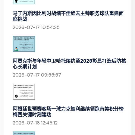
马丁内斯因比利时战绩不佳辞去主帅职务球队重建面
临挑战
2026-07-17 10:54:25
阿贾克斯与年轻中卫哈托续约至2028彰显打造后防核
心长期计划
2026-07-17 09:55:57
阿根廷世预赛客场一球力克智利继续领跑南美积分榜
梅西关键时刻建功
2026-07-16 12:45:12