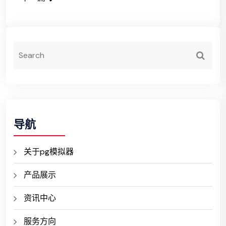
导航
关于pg模拟器
产品展示
资讯中心
服务方向