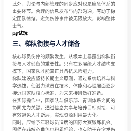
此外，舆论与内部管理的同步应对也是应急体系的
重要环节。合理的信息发布与内部沟通，有助于稳
定团队情绪，避免伤停事件被无限放大，影响整体
士气。
pg试玩
三、梯队衔接与人才储备
核心球员伤停的频繁发生，从根本上暴露出梯队衔
接与人才储备的重要性。只有在多层级人才结构支
撑下，国家队才能真正具备抗风险能力。
梯队建设应坚持长期主义原则，通过系统培养与科
学选拔，使潜力球员在技术、体能和心理层面逐步
接近国家队核心标准，为未来接班做好准备。
在实际操作中，国家队与俱乐部、青训体系之间的
协同尤为关键。通过信息共享与培养目标对接，可
有效避免人才断层，实现资源利用最大化。
同时，应给予年轻球员适度的国际大赛锻炼机会。
即便在非核心角色中积累经验，也有助于在突发伤