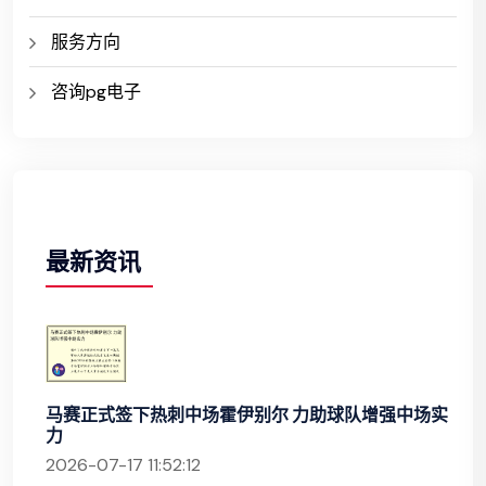
服务方向
咨询pg电子
最新资讯
马赛正式签下热刺中场霍伊别尔 力助球队增强中场实
力
2026-07-17 11:52:12