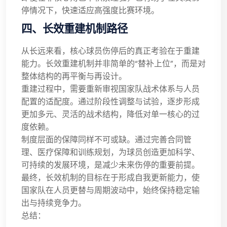
停情况下，快速适应高强度比赛环境。
四、长效重建机制路径
从长远来看，核心球员伤停后的真正考验在于重建
能力。长效重建机制并非简单的“替补上位”，而是对
整体结构的再平衡与再设计。
重建过程中，需要重新审视国家队战术体系与人员
配置的适配度。通过阶段性调整与试验，逐步形成
更加多元、灵活的战术结构，降低对单一核心的过
度依赖。
制度层面的保障同样不可或缺。通过完善合同管
理、医疗保障和训练规划，为球员创造更加科学、
可持续的发展环境，是减少未来伤停的重要前提。
最终，长效机制的目标在于形成自我更新能力，使
国家队在人员更替与周期波动中，始终保持稳定输
出与持续竞争力。
总结：