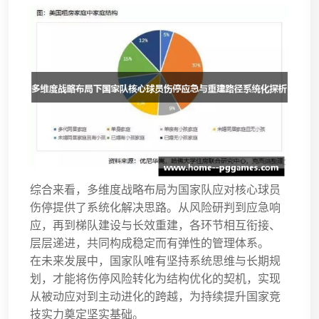
综合来看，多维度战略布局为国家队应对核心球员
伤停提供了系统化解决思路。从风险研判到应急响
应，再到梯队建设与长效重建，各环节相互衔接、
层层递进，共同构成稳定而有弹性的管理体系。
在未来发展中，国家队唯有坚持系统思维与长期规
划，才能将伤停风险转化为结构优化的契机，实现
从被动应对到主动进化的跨越，为持续提升国家竞
技实力奠定坚实基础。