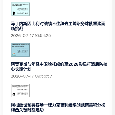
马丁内斯因比利时战绩不佳辞去主帅职务球队重建面
临挑战
2026-07-17 10:54:25
阿贾克斯与年轻中卫哈托续约至2028彰显打造后防核
心长期计划
2026-07-17 09:55:57
阿根廷世预赛客场一球力克智利继续领跑南美积分榜
梅西关键时刻建功