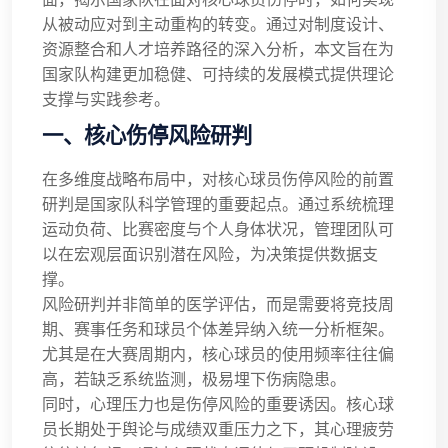
从被动应对到主动重构的转变。通过对制度设计、
资源整合和人才培养路径的深入分析，本文旨在为
国家队构建更加稳健、可持续的发展模式提供理论
支撑与实践参考。
一、核心伤停风险研判
在多维度战略布局中，对核心球员伤停风险的前置
研判是国家队科学管理的重要起点。通过系统梳理
运动负荷、比赛密度与个人身体状况，管理团队可
以在宏观层面识别潜在风险，为决策提供数据支
撑。
风险研判并非简单的医学评估，而是需要将竞技周
期、赛事任务和球员个体差异纳入统一分析框架。
尤其是在大赛周期内，核心球员的使用频率往往偏
高，若缺乏系统监测，极易埋下伤病隐患。
同时，心理压力也是伤停风险的重要诱因。核心球
员长期处于舆论与成绩双重压力之下，其心理疲劳