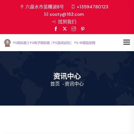
六盘水市苗糟湖8号
+13594780123
sooty@163.com
找到我们:
资讯中心
首页
-
资讯中心