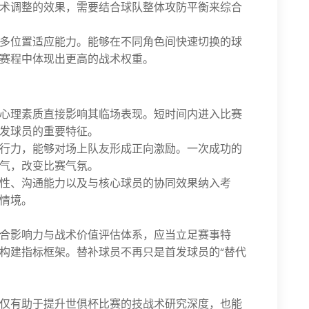
术调整的效果，需要结合球队整体攻防平衡来综合
多位置适应能力。能够在不同角色间快速切换的球
赛程中体现出更高的战术权重。
心理素质直接影响其临场表现。短时间内进入比赛
发球员的重要特征。
行力，能够对场上队友形成正向激励。一次成功的
气，改变比赛气氛。
性、沟通能力以及与核心球员的协同效果纳入考
情境。
合影响力与战术价值评估体系，应当立足赛事特
构建指标框架。替补球员不再只是首发球员的“替代
仅有助于提升世俱杯比赛的技战术研究深度，也能