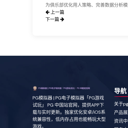
为俱乐部优化用人策略、完善数据分析模
上一篇
下一篇
导航
PG模拟器 | PG电子模拟器「PG游戏
关于p
试玩」 PG 中国站官网，提供APP下
载与实时更新。独家优化安卓/iOS系
产品展
统兼容性，低内存占用也能畅玩大型
资讯中
游戏。