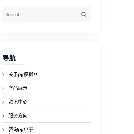
导航
关于pg模拟器
产品展示
资讯中心
服务方向
咨询pg电子