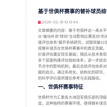
基于世俱杯赛事的替补球员综
2026-02-19 10:13:44
文章摘要的内容：基于世俱杯这一高水平
从“被动补充”转向“主动影响比赛走向”
值评估体系”展开系统研究，试图突破以
视替补球员在世俱杯赛事中的真实贡献。
价值评估奠定现实基础；随后从技术表现
多个层面构建评估指标体系；进一步结合
节点中的影响机制；最后总结评估体系对
展的启示。通过系统化、结构化的研究，
的科学评价提供理论参考与实践路径。
一、世俱杯赛事特征
世俱杯作为汇聚各大洲冠军俱乐部的顶级
显。这种独特的赛事环境，使得替补球员