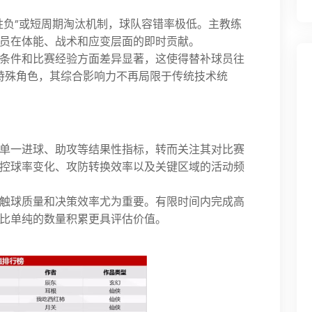
胜负”或短周期淘汰机制，球队容错率极低。主教练
员在体能、战术和应变层面的即时贡献。
条件和比赛经验方面差异显著，这使得替补球员往
的特殊角色，其综合影响力不再局限于传统技术统
单一进球、助攻等结果性指标，转而关注其对比赛
控球率变化、攻防转换效率以及关键区域的活动频
触球质量和决策效率尤为重要。有限时间内完成高
比单纯的数量积累更具评估价值。