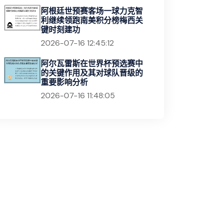
阿根廷世预赛客场一球力克智
利继续领跑南美积分榜梅西关
键时刻建功
2026-07-16 12:45:12
阿尔瓦雷斯在世界杯预选赛中
的关键作用及其对球队晋级的
重要影响分析
2026-07-16 11:48:05