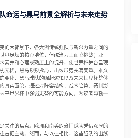
队命运与黑马前景全解析与未来走势
变的大背景下，各大洲传统强队与新兴力量之间的
世界足坛的核心地位，但统治力正面临挑战；亚
术素养和心理成熟度上的提升，使世界杯舞台呈现
枕无忧，黑马频频搅局，出线形势充满变量。本文
的变化、黑马球队的崛起逻辑以及未来世界杯整体
的真实面貌。通过对阵容结构、战术趋势、赛制影
未来世界杯中强弱更替的可能方向，为读者勾勒一
是关注的焦点。欧洲和南美的豪门球队凭借深厚的
往占据主动。然而，与以往相比，这些强队的出线