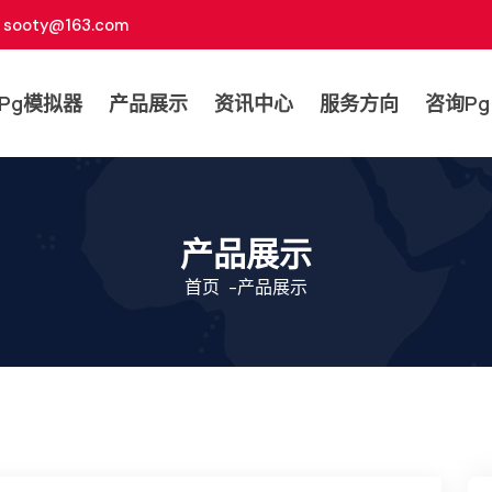
sooty@163.com
pg模拟器
产品展示
资讯中心
服务方向
咨询p
产品展示
首页
-
产品展示