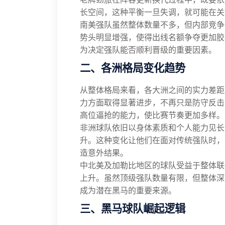
长空间，这种平衡一旦失调，就可能在关
南美强队虽然整体数量不多，但内部竞争
势头明显增强，使得出线名额争夺更加胶
为决定强队能否顺利晋级的重要因素。
二、各洲格局变化趋势
从整体格局来看，各大洲之间的实力差距
力方面取得显著进步，不再只是防守反击
高位逼抢的能力，使比赛节奏更加多样。
非洲球队依旧以身体素质和个人能力见长
升。这种变化让他们在面对传统强队时，
造意外结果。
中北美及加勒比地区的球队受益于整体联
上升。虽然顶级强队数量有限，但整体深
成为潜在黑马的重要来源。
三、黑马球队崛起逻辑