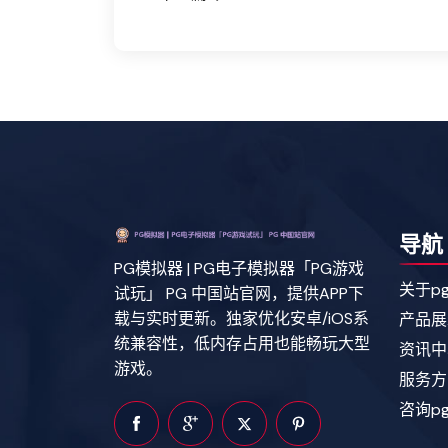
导航
PG模拟器 | PG电子模拟器「PG游戏
关于p
试玩」 PG 中国站官网，提供APP下
载与实时更新。独家优化安卓/iOS系
产品展
统兼容性，低内存占用也能畅玩大型
资讯中
游戏。
服务方
咨询p