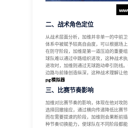
二、战术角色定位
从战术层面分析，加维并非单一的中前卫
体系中被赋予较高自由度，可以根据场上
在防守阶段，加维是第一道压迫的重要组
球队难以通过中路组织进攻，这种战术执
进攻时，加维则通过无球跑动牵引防线。
边路与前锋创造纵深，这种战术理解让他
pg模拟器
三、比赛节奏影响
加维对比赛节奏的影响，体现在他对攻防
选择回撤接应，通过横向传递降低比赛节
而在需要提速的阶段，加维则会果断前插
种节奏切换能力，使球队在不同阶段都能