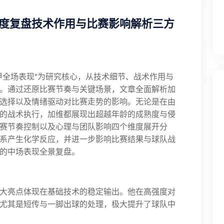
度复盘技术作用与比赛影响解析三方
甲全场表现”为研究核心，从技术细节、战术作用与
。通过还原比赛节奏与关键场景，文章全面解析加
选择以及情绪驱动对比赛走势的影响。无论是在由
的战术执行，加维都展现出超越年龄的成熟度与侵
赛节奏控制以及心理与团队影响四个维度展开分
系产生化学反应，并进一步影响比赛结果与球队战
的中场表现全景复盘。
大亮点体现在基础技术的稳定输出。他在高强度对
尤其是短传与一脚出球的处理，极大提升了球队中