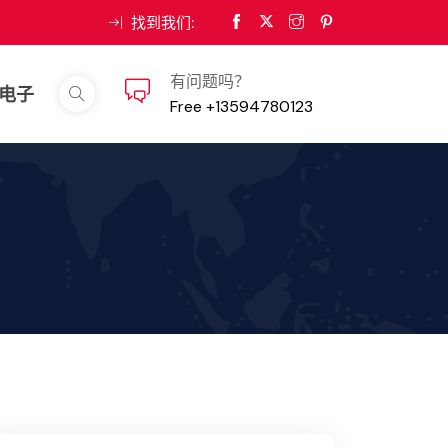
找到我们:
有问题吗？
g电子
Free +13594780123