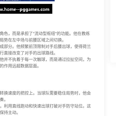
角色，而是承担了“流动型枢纽”的功能。他在教练
局势在左中场与前腰区域之间切换。
成部分。他频繁前顶限制对手后腰出球，使得荷兰
行直接改变了对手的出球路线。
他并不执着于每一次触球，而是通过拉扯空间，为
的作用远超数据层面。
转换速度的把控上。当球队需要稳住局势时，他会
奏。
，利用直线跑动和快速出球打破对手防守站位。这
保持主动。