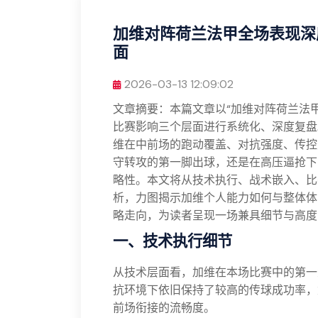
加维对阵荷兰法甲全场表现深
面
2026-03-13 12:09:02
文章摘要：本篇文章以“加维对阵荷兰法
比赛影响三个层面进行系统化、深度复盘
维在中前场的跑动覆盖、对抗强度、传控
守转攻的第一脚出球，还是在高压逼抢下
略性。本文将从技术执行、战术嵌入、比
析，力图揭示加维个人能力如何与整体体
略走向，为读者呈现一场兼具细节与高度
一、技术执行细节
从技术层面看，加维在本场比赛中的第一
抗环境下依旧保持了较高的传球成功率，
前场衔接的流畅度。