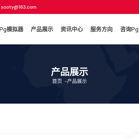
sooty@163.com
pg模拟器
产品展示
资讯中心
服务方向
咨询p
产品展示
首页
-
产品展示