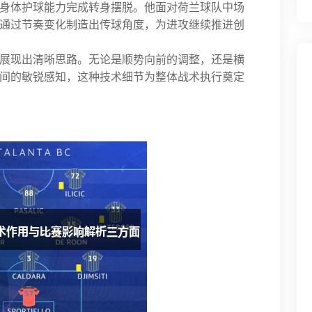
身体护球能力完成转身摆脱。他面对荷兰球队中场
通过节奏变化制造出传球角度，为进攻继续推进创
展现出清晰思路。无论是顺势向前的调整，还是横
间的敏锐感知，这种技术细节为整体战术执行奠定