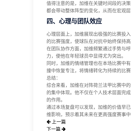
值得注意的是，加维在关键时间段的决策
都会带动整体阵型的变化，从而在宏观层
四、心理与团队效应
心理层面上，加维展现出极强的比赛投入
的比赛强度，使球队在对抗中始终保持高
在团队协作方面，加维频繁通过手势与呼
力，使他在年轻球员中显得尤为突出。
同时，加维的情绪管理也在本场比赛中有
撞中恢复专注，将情绪转化为持续的比赛
总结：
综合来看，加维在对阵荷兰法甲比赛中的
的集中体现。他不仅在个人技术层面完成
的作用。
通过本场复盘可以发现，加维的价值早已
维影响，预示着其未来在更高强度赛事中
上一篇
下一篇