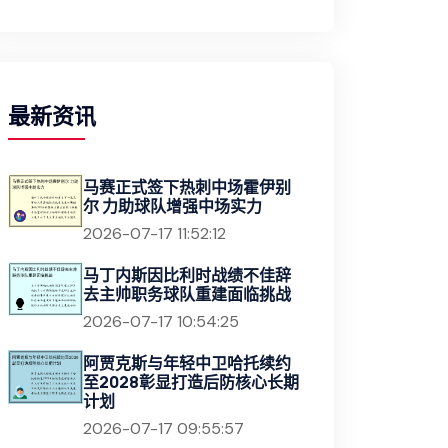
最新资讯
马赛正式签下热刺中场霍伊别
尔 力助球队增强中场实力
2026-07-17 11:52:12
马丁内斯因比利时战绩不佳辞
去主帅职务球队重建面临挑战
2026-07-17 10:54:25
阿贾克斯与年轻中卫哈托续约
至2028彰显打造后防核心长期
计划
2026-07-17 09:55:57