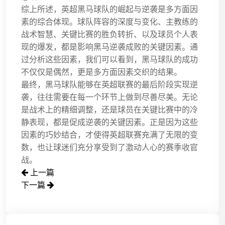
综上所述，英超黑马球队的崛起与逆袭是多方面因
素的综合体现。球队阵容的深度与变化、主教练的
战术智慧、关键比赛的胜负转折、以及球员个人表
现的爆发，都是影响黑马逆袭成败的关键因素。通
过分析这些因素，我们可以看到，黑马球队的成功
不仅仅是偶然，更是多方面因素交织的结果。
最终，黑马球队能够在英超联赛的最后阶段实现逆
袭，往往需要在每一个环节上做到尽善尽美。无论
是战术上的精细调整，还是球员在关键比赛中的冷
静表现，都是促成逆袭的关键因素。正是因为这些
因素的巧妙结合，才使得英超联赛充满了无限的变
数，也让球迷们充分享受到了激动人心的赛季收官
战。
上一篇
下一篇