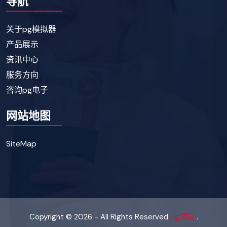
导航
关于pg模拟器
产品展示
资讯中心
服务方向
咨询pg电子
网站地图
SiteMap
Copyright © 2026 - All Rights Reserved
pg试玩
.