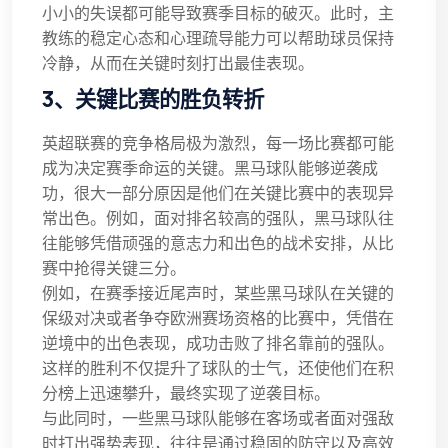
小小的失误都可能导致赛季目标的破灭。此时，主
教练的稳定心态和心理疏导能力可以帮助球员保持
冷静，从而在关键时刻打出最佳表现。
3、关键比赛的胜负转折
英超联赛的竞争格局极为激烈，每一场比赛都可能
成为决定赛季命运的关键。黑马球队能够逆袭成
功，很大一部分原因是他们在关键比赛中的表现异
常出色。例如，面对排名较高的强队，黑马球队往
往能够凭借顽强的意志力和出色的战术安排，从比
赛中抢得关键三分。
例如，在赛季接近尾声时，某些黑马球队在关键的
保级对决或者争夺欧洲赛场资格的比赛中，凭借在
逆境中的出色表现，成功击败了排名靠前的强队。
这样的胜利不仅提升了球队的士气，还使他们在积
分榜上迅速攀升，最终实现了逆袭目标。
与此同时，一些黑马球队能够在客场或者面对强敌
时打出强势表现，往往是通过稳固的防守以及高效