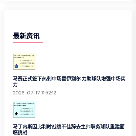
最新资讯
马赛正式签下热刺中场霍伊别尔 力助球队增强中场实
力
2026-07-17 11:52:12
马丁内斯因比利时战绩不佳辞去主帅职务球队重建面
临挑战