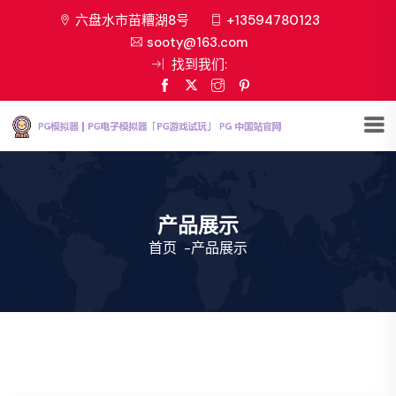
六盘水市苗糟湖8号
+13594780123
sooty@163.com
找到我们:
产品展示
首页
-
产品展示