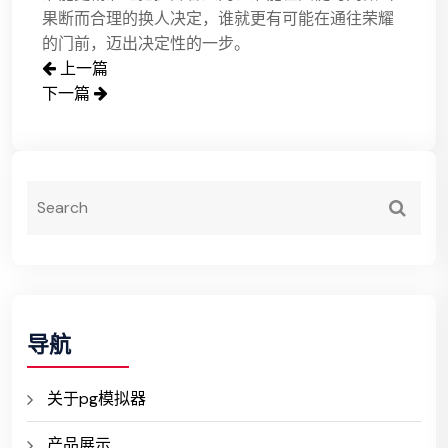
果断而合理的换人决定，谁就更有可能在通往荣耀
的门前，迈出决定性的一步。
上一篇
下一篇
导航
关于pg模拟器
产品展示