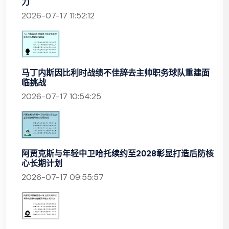
力
2026-07-17 11:52:12
马丁内斯因比利时战绩不佳辞去主帅职务球队重建面
临挑战
2026-07-17 10:54:25
阿贾克斯与年轻中卫哈托续约至2028彰显打造后防核
心长期计划
2026-07-17 09:55:57