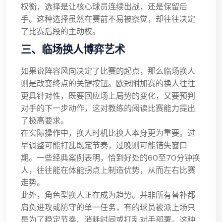
权衡，选择是让核心球员连续出战，还是保留后
手。这种选择虽然在赛前不易被察觉，却往往决定
了比赛后段的主动权。
三、临场换人博弈艺术
如果说阵容风向决定了比赛的起点，那么临场换人
则是改变终点的关键按钮。欧冠附加赛的换人往往
更具针对性，既要回应场上局势的变化，又要预判
对手的下一步动作，这对教练的阅读比赛能力提出
了极高要求。
在实际操作中，换人时机比换人本身更为重要。过
早调整可能打乱既定节奏，过晚则可能错失窗口
期。一些经典案例表明，恰到好处的60至70分钟换
人，往往能在体能拐点上制造优势，从而左右比赛
走势。
此外，角色型换人正在成为趋势。并非所有替补都
肩负进攻或防守的单一任务，有的球员被派上场只
是为了稳定节奏、消耗时间或打乱对手部署。这种