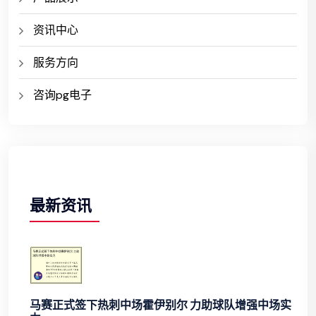
资讯中心
服务方向
咨询pg电子
最新资讯
马赛正式签下热刺中场霍伊别尔 力助球队增强中场实