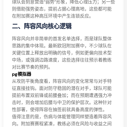
球队会刻意营造“弱势”形象，降低心理压力；另一些
则借助强势姿态，提前占据心理高地，这些都可能
在附加赛这种高压环境中产生连锁反应。
二、阵容风向核心逻辑
阵容风向并非简单的首发名单选择，而是球队整体
思路的集中体现。最新欧冠附加赛中，不少球队在
关键位置上释放出明确的信号，例如更偏向技术型
中场，或强调边路速度，这些选择往往预示着教练
对比赛节奏的预判。
pg模拟器
从攻防平衡角度看，阵容风向的变化常常与对手特
征直接挂钩。面对防守稳固的潜在对手，球队可能
提前布置双前锋或前腰叠加；而在预期遭遇强力冲
击时，则会增加后腰与中卫的保护层次。这种针对
性部署，使得阵容在抽签前就具备高度的弹性。
值得注意的是，伤病与体能管理同样塑造着阵容风
向。附加赛赛程紧凑，教练必须在风险与收益之间