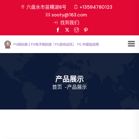
六盘水市苗糟湖8号
+13594780123
sooty@163.com
找到我们:
产品展示
首页
-
产品展示