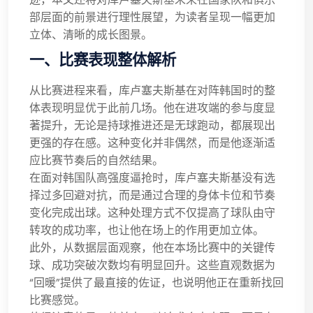
部层面的前景进行理性展望，为读者呈现一幅更加
立体、清晰的成长图景。
一、比赛表现整体解析
从比赛进程来看，库卢塞夫斯基在对阵韩国时的整
体表现明显优于此前几场。他在进攻端的参与度显
著提升，无论是持球推进还是无球跑动，都展现出
更强的存在感。这种变化并非偶然，而是他逐渐适
应比赛节奏后的自然结果。
在面对韩国队高强度逼抢时，库卢塞夫斯基没有选
择过多回避对抗，而是通过合理的身体卡位和节奏
变化完成出球。这种处理方式不仅提高了球队由守
转攻的成功率，也让他在场上的作用更加立体。
此外，从数据层面观察，他在本场比赛中的关键传
球、成功突破次数均有明显回升。这些直观数据为
“回暖”提供了最直接的佐证，也说明他正在重新找回
比赛感觉。