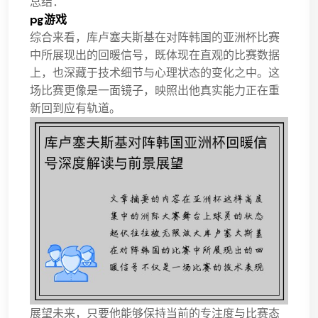
总结：
pg游戏
综合来看，库卢塞夫斯基在对阵韩国的亚洲杯比赛
中所展现出的回暖信号，既体现在直观的比赛数据
上，也深藏于技术细节与心理状态的变化之中。这
场比赛更像是一面镜子，映照出他真实能力正在重
新回到应有轨道。
展望未来，只要他能够保持当前的专注度与比赛态