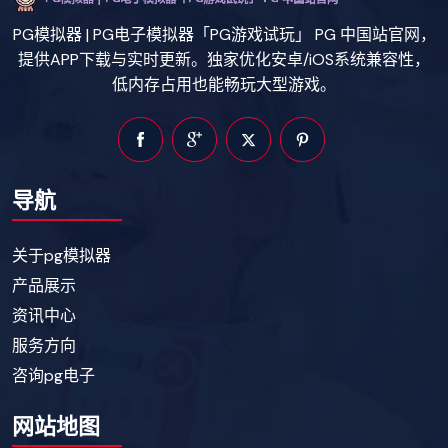
PG模拟器 | PG电子模拟器「PG游戏试玩」 PG 中国站官网，
提供APP下载与实时更新。独家优化安卓/iOS系统兼容性，
低内存占用也能畅玩大型游戏。
导航
关于pg模拟器
产品展示
资讯中心
服务方向
咨询pg电子
网站地图