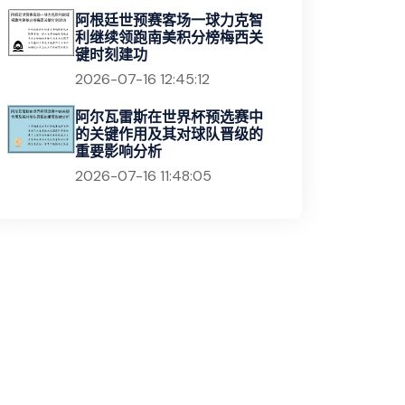
阿根廷世预赛客场一球力克智
利继续领跑南美积分榜梅西关
键时刻建功
2026-07-16 12:45:12
阿尔瓦雷斯在世界杯预选赛中
的关键作用及其对球队晋级的
重要影响分析
2026-07-16 11:48:05