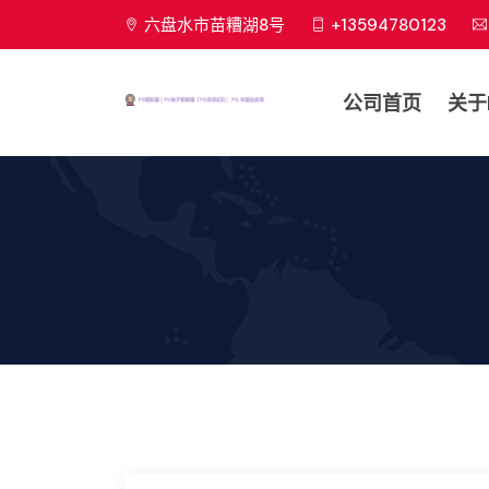
六盘水市苗糟湖8号
+13594780123
公司首页
关于