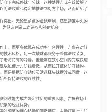
防守下完成停球与分球。这种处理方式有效破解了
以将进攻重心稳定地推进到对方半场，从而避免了
样突出。无论是前点的虚跑牵制，还是禁区中央的
色，为队友创造二点进攻和补射机会。
作上，而更多体现在成功率与合理性。吉鲁在对阵
的技术风格，每一次触球都服务于整体进攻节奏。
了老将特有的冷静。他能够在狭小空间内完成快速
足以迫使对方防线后撤，从而拉开整体防守结构。
，而是根据防守站位灵活选择头球摆渡或回做。这
始终保持进攻的连续性。
赛阅读能力成为决定胜负的重要因素。吉鲁在场上
积累的经验优势。
通过频繁的横向移动和回撤接应，主动打乱对方防