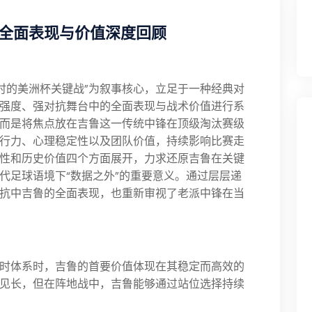
全面表现与价值深度回顾
利时的美洲杯关键战”为叙事核心，立足于一种经典对
强度、强对抗舞台中的全面表现与战术价值进行系
而是将焦点放在吉鲁这一传统中锋在顶级淘汰赛级
行力、心理稳定性以及团队价值，持续影响比赛走
性和历史价值四个方面展开，力求还原吉鲁在关键
代足球语境下“数据之外”的重要意义。通过层层递
抗中吉鲁的全面表现，也重新审视了老派中锋在当
时体系时，吉鲁的首要价值体现在其稳定而高效的
见长，但在阵地战中，吉鲁能够通过站位选择持续