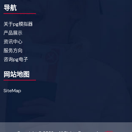
导航
关于pg模拟器
产品展示
资讯中心
服务方向
咨询pg电子
网站地图
SiteMap