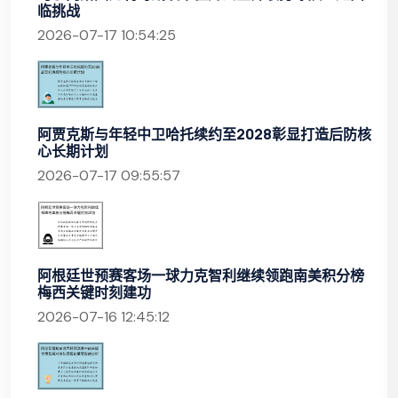
临挑战
2026-07-17 10:54:25
阿贾克斯与年轻中卫哈托续约至2028彰显打造后防核
心长期计划
2026-07-17 09:55:57
阿根廷世预赛客场一球力克智利继续领跑南美积分榜
梅西关键时刻建功
2026-07-16 12:45:12