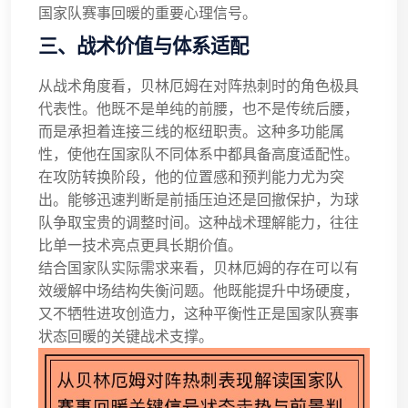
国家队赛事回暖的重要心理信号。
三、战术价值与体系适配
从战术角度看，贝林厄姆在对阵热刺时的角色极具
代表性。他既不是单纯的前腰，也不是传统后腰，
而是承担着连接三线的枢纽职责。这种多功能属
性，使他在国家队不同体系中都具备高度适配性。
在攻防转换阶段，他的位置感和预判能力尤为突
出。能够迅速判断是前插压迫还是回撤保护，为球
队争取宝贵的调整时间。这种战术理解能力，往往
比单一技术亮点更具长期价值。
结合国家队实际需求来看，贝林厄姆的存在可以有
效缓解中场结构失衡问题。他既能提升中场硬度，
又不牺牲进攻创造力，这种平衡性正是国家队赛事
状态回暖的关键战术支撑。