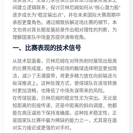
现实意义。文章力求在俱乐部表现与国家队需求之
间建立逻辑联系，探讨贝林厄姆如何从“核心潜力股”
逐步成长为“稳定输出点”，并在未来国际大赛周期中
承担更重角色。通过细致拆解这场比赛的细节，本
文也将对其长期发展前景作出相对理性的判断，为
理解国家队中场复苏提供清晰视角。
一、比赛表现的技术信号
从技术层面看，贝林厄姆在对阵热刺时展现出极高
的比赛完成度。他在中前场的触球选择明显更加简
洁，减少了无谓盘带，将更多精力放在向前输送与
纵深推进上。这种处理方式，使得球队在进攻转换
时更加流畅，也降低了中场失误带来的风险。
在传球层面，贝林厄姆的稳定性尤为突出。无论是
短距离的衔接传递，还是中距离的斜向调度，他都
能在高压逼抢下保持准确度。这种技术稳定性，正
是国家队比赛中最为稀缺的能力之一，尤其是在面
对实力接近或更强的对手时。