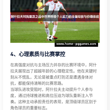
4、心理素质与比赛掌控
在高强度对抗与主场压力并存的比赛环境中，阿什
拉夫展现出了超越年龄的心理稳定性。他在关键时
刻从不慌乱，无论是被重点盯防还是遭遇身体对
抗，都能保持清晰的比赛思路。
当球队进攻受阻时，阿什拉夫主动提升个人参与
度，通过持球推进和高位压迫为球队重新注入节
奏。这种主动承担责任的表现，是顶级球员区别于
角色球员的重要标志。