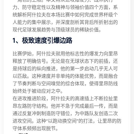
力、防守稳定性以及精神与领袖价值四个方面，系
统解析阿什拉夫在本场比赛中如何完成世界杯级个
人能力的集中展示，并深度剖析其背后所折射出的
现代足球发展趋势与顶级球员的稀缺价值。
1、极致速度引爆边路
比赛伊始，阿什拉夫就用他标志性的爆发力向里昂
释放了明确信号。无论是在无球状态下的前插，还
是持球后的纵向推进，他的第一步启动几乎无人可
以匹敌。这种速度并非单纯的体能优势，而是融合
了节奏判断与空间嗅觉的综合体现，使得里昂防线
始终处于被动应对之中。
在进攻推进阶段，阿什拉夫的高速插上不断拉扯里
昂左路防守结构。他并不急于完成最后一传，而是
通过反复冲刺制造防守错位，为中路队友创造二次
进攻空间。这种“以跑动换空间”的打法，让里昂的防
守体系频频出现脱节。