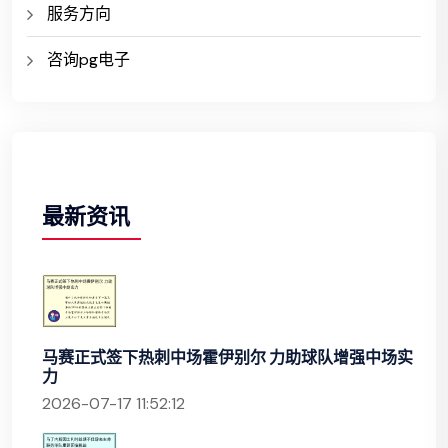
服务方向
咨询pg电子
最新资讯
马赛正式签下热刺中场霍伊别尔 力助球队增强中场实
力
2026-07-17 11:52:12