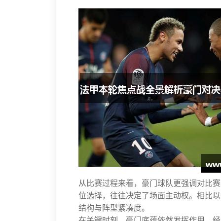
从比赛过程来看，豪门球队更强调对比赛
位选择，往往决定了场面主动权。相比以
结构与阵型紧凑度。
在关键时刻，豪门底蕴依然发挥作用。经