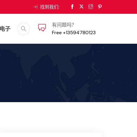
找到我们:
有问题吗？
g电子
Free +13594780123