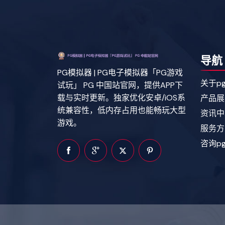
导航
PG模拟器 | PG电子模拟器「PG游戏
关于p
试玩」 PG 中国站官网，提供APP下
载与实时更新。独家优化安卓/iOS系
产品展
统兼容性，低内存占用也能畅玩大型
资讯中
游戏。
服务方
咨询p