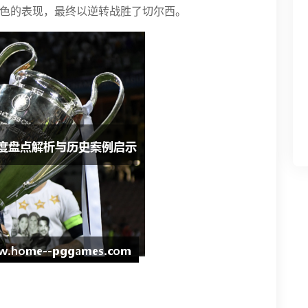
色的表现，最终以逆转战胜了切尔西。