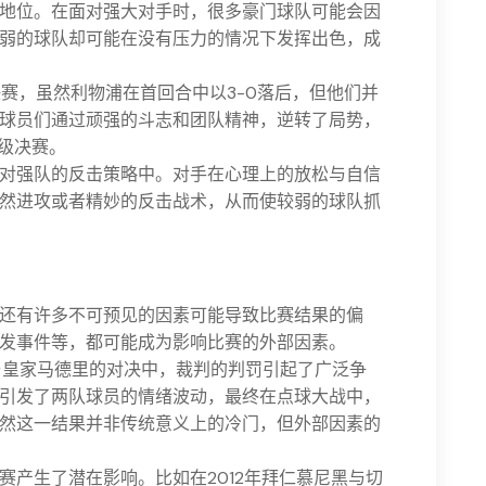
地位。在面对强大对手时，很多豪门球队可能会因
弱的球队却可能在没有压力的情况下发挥出色，成
决赛，虽然利物浦在首回合中以3-0落后，但他们并
球员们通过顽强的斗志和团队精神，逆转了局势，
晋级决赛。
对强队的反击策略中。对手在心理上的放松与自信
然进攻或者精妙的反击战术，从而使较弱的球队抓
还有许多不可预见的因素可能导致比赛结果的偏
发事件等，都可能成为影响比赛的外部因素。
技与皇家马德里的对决中，裁判的判罚引起了广泛争
引发了两队球员的情绪波动，最终在点球大战中，
然这一结果并非传统意义上的冷门，但外部因素的
赛产生了潜在影响。比如在2012年拜仁慕尼黑与切