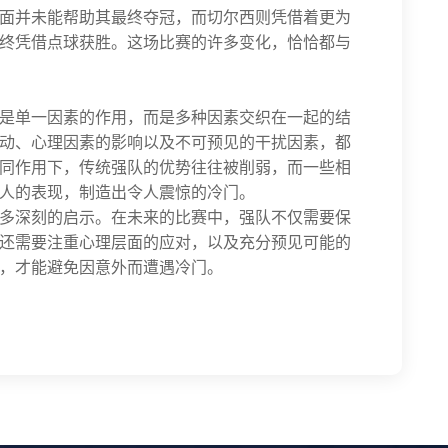
面并未能帮助其最终夺冠，而切尔西则凭借着更为
终凭借点球获胜。这场比赛的许多变化，恰恰都与
是单一因素的作用，而是多种因素交织在一起的结
动、心理因素的影响以及不可预见的干扰因素，都
同作用下，传统强队的优势往往被削弱，而一些相
人的表现，制造出令人震惊的冷门。
多深刻的启示。在未来的比赛中，强队不仅需要保
还需要注重心理层面的应对，以及充分预见可能的
，才能避免因意外而遭遇冷门。