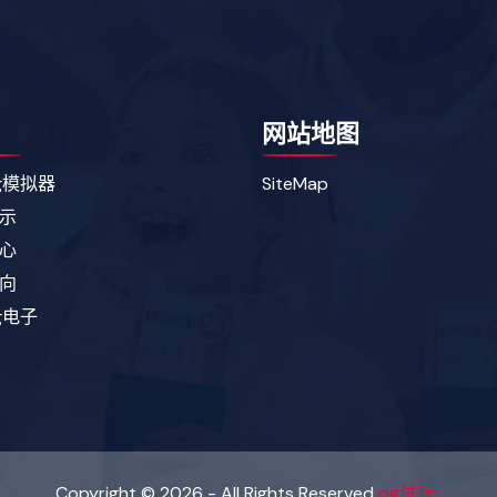
网站地图
g模拟器
SiteMap
示
心
向
g电子
Copyright © 2026 - All Rights Reserved
pg试玩
.