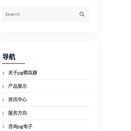
导航
关于pg模拟器
产品展示
资讯中心
服务方向
咨询pg电子