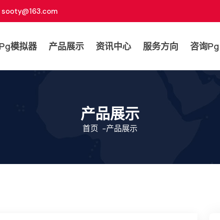
sooty@163.com
pg模拟器
产品展示
资讯中心
服务方向
咨询p
产品展示
首页
-
产品展示