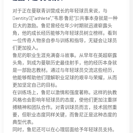
对于正在曼联青训营成长的年轻球员来说，与
entity["athlete","韦恩·鲁尼"]共事本身就是一种
巨大的激励。鲁尼曾经在年少时期就迅速崭露头
角，他的成长经历能够为年轻球员树立榜样。看到
一位传奇人物亲自参与训练和指导，无疑会让球员
们更加投入。
鲁尼的职业生涯充满奋斗故事。从早年在英超崭露
头角，到成为曼联历史最佳射手，他的经历本身就
是一部励志教材。通过与年轻球员交流这些经历，
他能够帮助他们理解职业足球的艰辛与荣耀，从而
更加坚定自己的目标。
在训练场上，鲁尼以激情和强度著称。这样的执教
风格也会影响年轻球员的态度，使他们更加注重拼
搏精神和团队合作。对青训球员而言，技术固然重
要，但职业态度同样关键，而鲁尼正是这种态度的
典型代表。
同时，鲁尼还可以在心理层面给予年轻球员支持。