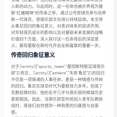
入新的动力。与此同时，这一任命也被外界视为曼
联“红魔精神”的传承之举，通过让传奇球员参与培养
新一代球员，使俱乐部文化得以持续延续。本文将
从鲁尼回归的象征意义、对青训体系的促进作用、
对年轻球员成长的影响以及对曼联未来发展的战略
价值四个方面，深入探讨这一任命背后的深层意
义，展现曼联在新时代开启全新篇章的重要一步。
传奇回归象征意义
对于entity["sports_team","曼彻斯特联足球俱乐
部"]而言，entity["athlete","韦恩·鲁尼"]的回归
不仅是一项普通的人事任命，更是一种情感与传统
的回归。鲁尼在球员时代为曼联效力多年，创造了
无数经典时刻，他的名字几乎与俱乐部的辉煌历史
紧密相连。因此，当俱乐部宣布他加入青年队教练
组时，球迷们自然感到一种熟悉的归属感与自豪
感。