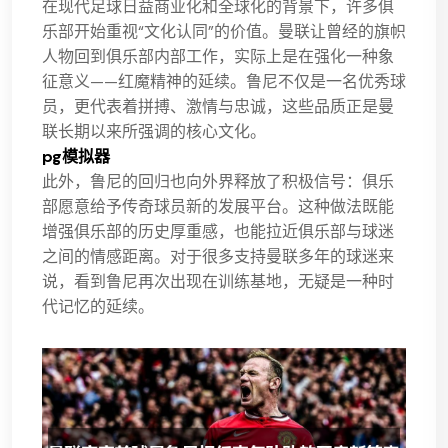
在现代足球日益商业化和全球化的背景下，许多俱
乐部开始重视“文化认同”的价值。曼联让曾经的旗帜
人物回到俱乐部内部工作，实际上是在强化一种象
征意义——红魔精神的延续。鲁尼不仅是一名优秀球
员，更代表着拼搏、激情与忠诚，这些品质正是曼
联长期以来所强调的核心文化。
pg模拟器
此外，鲁尼的回归也向外界释放了积极信号：俱乐
部愿意给予传奇球员新的发展平台。这种做法既能
增强俱乐部的历史厚重感，也能拉近俱乐部与球迷
之间的情感距离。对于很多支持曼联多年的球迷来
说，看到鲁尼再次出现在训练基地，无疑是一种时
代记忆的延续。