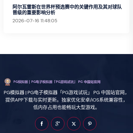
阿尔瓦雷斯在世界杯预选赛中的关键作用及其对球队
晋级的重要影响分析
2026-07-16 11:48:05
PG模拟器 | PG电子模拟器「PG游戏试玩」 PG 中国站官网，
提供APP下载与实时更新。独家优化安卓/iOS系统兼容性，
低内存占用也能畅玩大型游戏。