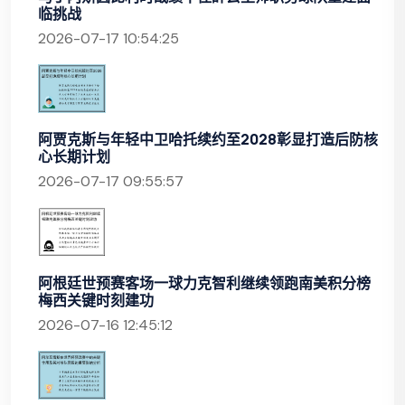
临挑战
2026-07-17 10:54:25
阿贾克斯与年轻中卫哈托续约至2028彰显打造后防核
心长期计划
2026-07-17 09:55:57
阿根廷世预赛客场一球力克智利继续领跑南美积分榜
梅西关键时刻建功
2026-07-16 12:45:12