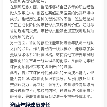
供更加实战化的指导。
在训练理念方面，鲁尼能够将自己多年的职业经验
融入教学之中。他曾在英超最高强度的比赛环境中
成长，也经历过各种关键比赛的考验，这些经验对
于正在成长阶段的年轻球员来说极具价值。通过与
鲁尼近距离交流，年轻球员能够更加直观地理解顶
级足球的要求。
另一方面，鲁尼的存在还能够促进青年队与一线队
之间的联系。作为曾经的一线队核心，他非常了解
曼联战术体系和比赛风格。这使得他在培养球员时
能够更加注重与一线队理念的衔接，从而帮助年轻
球员更顺利地完成向职业舞台的过渡。
此外，鲁尼在球员时代展现出的全面技术能力，也
能为青训课程提供更多细节指导。从射门技巧到比
赛阅读能力，再到场上领导力，这些都是青年球员
成长过程中不可或缺的内容。通过系统化训练与经
验分享，曼联青训体系有望进一步提升整体水平。
激励年轻球员成长