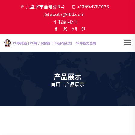
六盘水市苗糟湖8号
+13594780123
sooty@163.com
找到我们:
产品展示
首页
-
产品展示