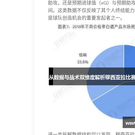
助攻，还是预期进球值（xG）与预期助
间。这类数据不仅反映了其个人终结能力
是球队创造机会的重要发起者之一。
进一步拆解数据结构可以发现，穆西亚拉