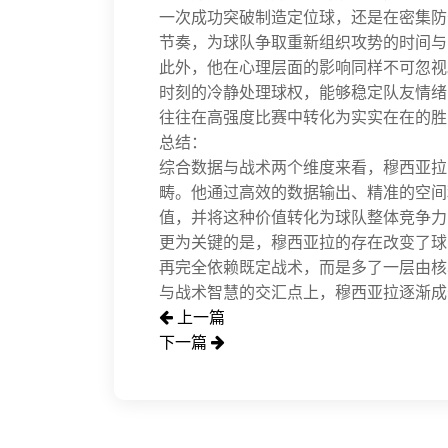
一次成功突破制造定位球，还是在密集防
节奏，为球队争取重新组织攻势的时间与
此外，他在心理层面的影响同样不可忽视
时刻的冷静处理球权，能够稳定队友情绪
往往在高强度比赛中转化为实实在在的胜
总结：
综合数据与战术两个维度来看，穆西亚拉
畴。他通过高效的数据输出、精准的空间
值，并将这种价值转化为球队整体竞争力
更为关键的是，穆西亚拉的存在改变了球
再完全依赖既定战术，而是多了一层由核
与战术智慧的交汇点上，穆西亚拉逐渐成
上一篇
下一篇