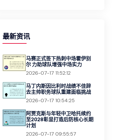
最新资讯
马赛正式签下热刺中场霍伊别
尔 力助球队增强中场实力
2026-07-17 11:52:12
马丁内斯因比利时战绩不佳辞
去主帅职务球队重建面临挑战
2026-07-17 10:54:25
阿贾克斯与年轻中卫哈托续约
至2028彰显打造后防核心长期
计划
2026-07-17 09:55:57