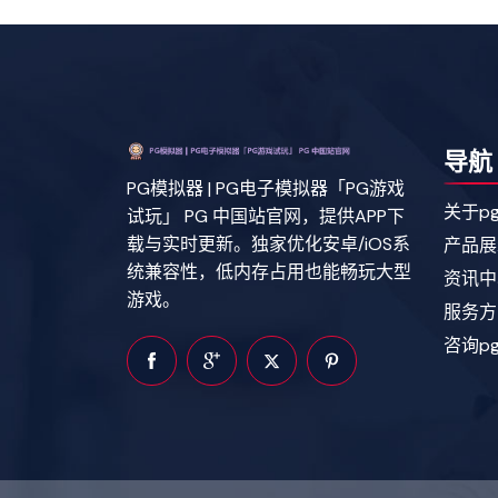
导航
PG模拟器 | PG电子模拟器「PG游戏
关于p
试玩」 PG 中国站官网，提供APP下
载与实时更新。独家优化安卓/iOS系
产品展
统兼容性，低内存占用也能畅玩大型
资讯中
游戏。
服务方
咨询p