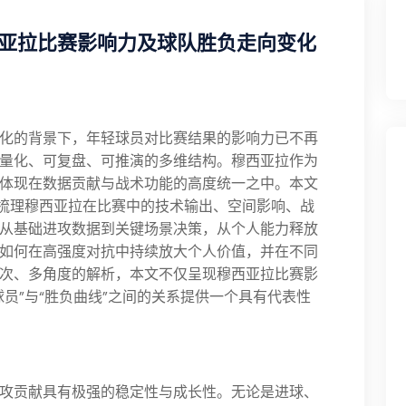
亚拉比赛影响力及球队胜负走向变化
化的背景下，年轻球员对比赛结果的影响力已不再
量化、可复盘、可推演的多维结构。穆西亚拉作为
体现在数据贡献与战术功能的高度统一之中。本文
统梳理穆西亚拉在比赛中的技术输出、空间影响、战
从基础进攻数据到关键场景决策，从个人能力释放
如何在高强度对抗中持续放大个人价值，并在不同
次、多角度的解析，本文不仅呈现穆西亚拉比赛影
员”与“胜负曲线”之间的关系提供一个具有代表性
攻贡献具有极强的稳定性与成长性。无论是进球、