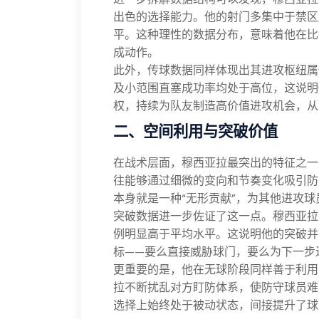
出色的选择能力。他的射门多集中于禁区
平。这种理性的数据分布，意味着他在比
成动作。
此外，传球数据同样体现出其进攻枢纽属
及小范围直塞成功率均处于高位，这说明
权，持续为队友制造高价值进攻机会，从
二、空间利用与突破价值
在战术层面，穆西亚拉最突出的特征之一
往能够通过细微的变向和节奏变化吸引防
本身就是一种“无形贡献”，为其他进攻
突破数据进一步佐证了这一点。穆西亚拉
例明显高于平均水平。这说明他的突破并
标——要么直接威胁球门，要么为下一步
更重要的是，他在无球阶段同样善于利用
拉不断扰乱对方盯防体系，使防守球员难
选择上始终处于被动状态，间接提升了球