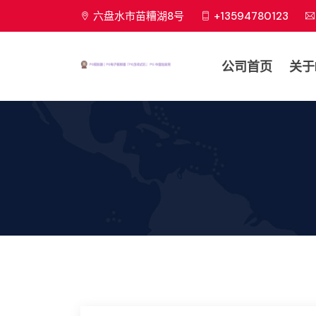
六盘水市苗糟湖8号
+13594780123
公司首页
关于