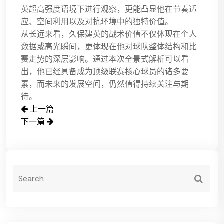
英超高强度语境下进行观察，更能凸显他在节奏适
应、空间利用以及对抗环境中的独特价值。
从长远来看，久保建英的战术价值不仅体现在个人
数据或高光瞬间，更体现在他对球队整体结构和比
赛走势的深层影响。通过本次全景式解析可以看
出，他已经具备成为顶级联赛核心球员的诸多要
素，而未来的发展空间，仍然值得持续关注与期
待。
上一篇
下一篇