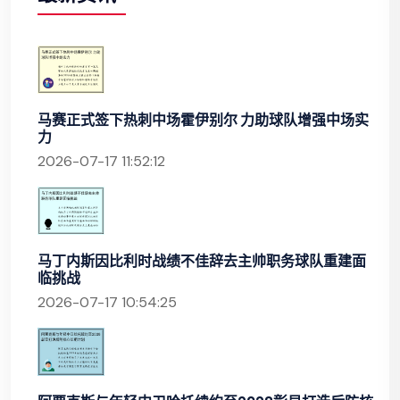
马赛正式签下热刺中场霍伊别尔 力助球队增强中场实
力
2026-07-17 11:52:12
马丁内斯因比利时战绩不佳辞去主帅职务球队重建面
临挑战
2026-07-17 10:54:25