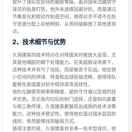
提升了球队在前场的威胁等级。面对国米边路防守
球员的贴身盯防，他并未选择回避对抗，而是通过
节奏变化和假动作制造空间，使得对手不得不在防
守资源分配上向他倾斜，从而间接解放了其他进攻
点。
2、技术细节与优势
久保建英的技术特点在对阵国米时被放大呈现，尤
其是他细腻的脚下处理能力。在英超假设场景下，
这种技术并非为了炫技，而是服务于实战。他在狭
小空间内的停球、转身和出球衔接流畅，使得球队
能够在高强度对抗中保持进攻连续性。
他的左脚使用频率和精度，是防守方难以忽视的技
术优势。无论是内切后的射门选择，还是斜向直塞
与倒三角传球，久保建英都展现出成熟的技术决策
能力。这种技术稳定性，使得他在面对国米层层防
线时，依然能够找到破局方式。
值得注意的是，久保建英并非单一技术型球员，他