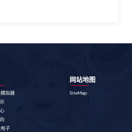
网站地图
g模拟器
SiteMap
示
心
向
g电子