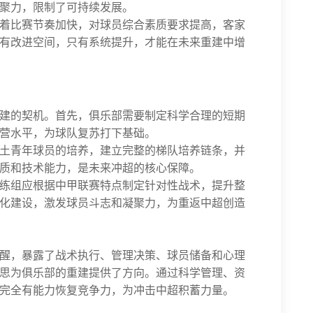
聚力，限制了可持续发展。
着比赛节奏加快，对球员综合素质要求提高，客家
有改进空间，只有系统提升，才能在未来重建中增
建的契机。首先，俱乐部需要制定科学合理的短期
营水平，为球队复苏打下基础。
土青年球员的培养，建立完整的梯队培养链条，并
质和技术能力，是未来冲超的核心保障。
练组应根据中甲联赛特点制定针对性战术，提升整
化建设，激发球员斗志和凝聚力，为重返中超创造
醒，暴露了战术执行、管理决策、球员储备和心理
思为俱乐部的重建提供了方向。通过科学管理、资
完全有能力恢复竞争力，为冲击中超积蓄力量。