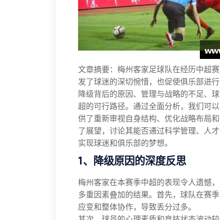
文章摘要：梅州客家足球队在经历中超赛
发了球迷的深切惋惜，也促使俱乐部进行
降级背后的原因、管理与战略的不足、球
超的可行路径。通过全面分析，我们可以
供了重新审视自身结构、优化战略布局和
了展望，讨论其能否通过科学管理、人才
实现球迷和俱乐部的梦想。
1、降级原因的深度反思
梅州客家在本赛季中超的表现令人遗憾，
多重因素叠加的结果。首先，球队在赛季
应变和整体协作，导致丢分过多。
其次，球员的心理素质和竞技状态波动较