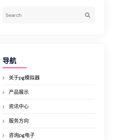
导航
关于pg模拟器
产品展示
资讯中心
服务方向
咨询pg电子