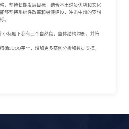
略，坚持长期发展目标，结合本土球员优势和文化
能够坚持系统性改革和稳健建设，冲击中超的梦想
标。
每个小标题下都有三个自然段，整体结构均衡，并符
精确3000字**，增加更多案例分析和数据支撑，