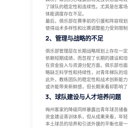
了球队的稳定性和连续性。尤其是在客场
体能调度存在不足。
最后，俱乐部在赛季前的引援和阵容规划
使得战术多样性和比赛调整能力受到限制
2、管理与战略的不足
俱乐部管理层在长期战略规划上存在一定
依赖短期成绩，而忽视了长期的建设和培
在资金投入与资源分配方面，俱乐部也面
略缺乏科学性和持续性，对青年梯队的培
此外，教练团队的稳定性和战术创新能力
或许能带来新鲜感，但长期来看却影响了
3、球队建设与人才培养问题
梅州客家的降级同样暴露出青年球员储备
资金建设青训体系，但从成果来看，年轻
本土球员的培养和引进外援的平衡也是一