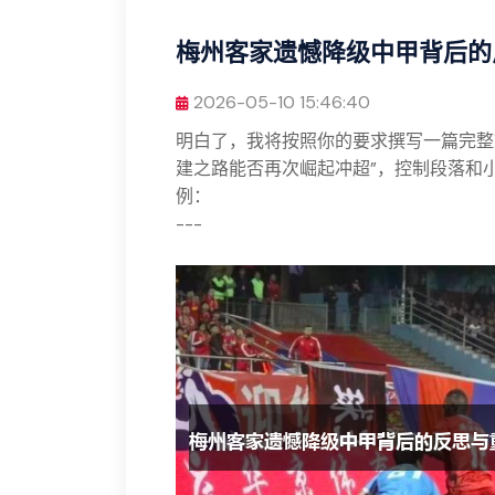
梅州客家遗憾降级中甲背后的
2026-05-10 15:46:40
明白了，我将按照你的要求撰写一篇完整
建之路能否再次崛起冲超”，控制段落和
例：
---