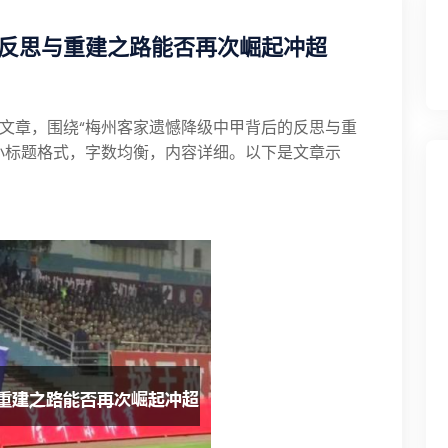
反思与重建之路能否再次崛起冲超
文章，围绕“梅州客家遗憾降级中甲背后的反思与重
小标题格式，字数均衡，内容详细。以下是文章示