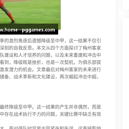
季的激烈角逐后遗憾降级至中甲，这一结果不仅引
深刻的自我反思。本文从四个方面探讨了梅州客家
队建设和人才培养的问题，以及未来重建和冲击中
看到，降级既是挫折，也是一次契机，为俱乐部提
激发潜力的机会。文章最后对梅州客家的未来进行
储备、战术革新和文化建设，再次崛起冲击中超，
最终降级至中甲。这一结果的产生并非偶然，而是
中存在战术执行不力的问题，关键比赛中缺乏有效
大，面对强队时容易出现紧张和失误，这直接影响