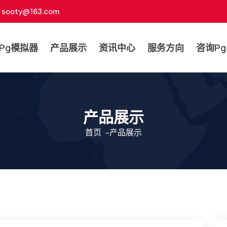
sooty@163.com
pg模拟器
产品展示
资讯中心
服务方向
咨询p
产品展示
首页
-
产品展示