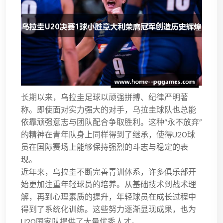
长期以来，乌拉圭足球以顽强拼搏、纪律严明著
称。即使面对实力强大的对手，乌拉圭球队也总能
依靠顽强意志与团队配合争取胜利。这种“永不放弃”
的精神在青年队身上同样得到了继承，使得U20球
员在国际赛场上能够保持强烈的斗志与稳定的表
现。
近年来，乌拉圭不断完善青训体系，许多俱乐部开
始更加注重年轻球员的培养。从基础技术到战术理
解，再到心理素质的提升，年轻球员在成长过程中
得到了系统化训练。这些努力逐渐显现成果，也为
U20国家队提供了大量优秀人才。