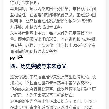
得到了完美体现。
与此同时，球队内部氛围十分团结。年轻球员之间
互相信任，在困难时刻能够彼此鼓励。正是这种团
队精神，让乌拉圭在比赛关键阶段依然保持冷静，
并能够集中精力完成战术任务。
从替补席到场上主力，每个人都为冠军贡献了力
量。即使是没有出场的球员，也在训练和备战中提
供支持。这样的团队文化，让乌拉圭U20在整个赛
事期间始终保持强大竞争力。
pg电子
四、历史突破与未来意义
这次夺冠对于乌拉圭足球来说具有里程碑意义。长
期以来，乌拉圭在世界青年赛事中虽然表现不俗，
但始终未能夺得最终冠军。此次登顶不仅打破了历
史纪录，也为国家足球写下新的篇章。
冠军的诞生为乌拉圭年轻球员树立了榜样。许多正
在成长中的青少年球员通过这次胜利看到了希望，