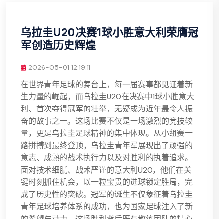
乌拉圭U20决赛1球小胜意大利荣膺冠
军创造历史辉煌
2026-05-01 12:19:11
在世界青年足球的舞台上，每一届赛事都见证着新
生力量的崛起，而乌拉圭U20在决赛中1球小胜意大
利、首次夺得冠军的壮举，无疑成为近年最令人振
奋的故事之一。这场比赛不仅是一场激烈的竞技较
量，更是乌拉圭足球精神的集中体现。从小组赛一
路拼搏到最终登顶，乌拉圭青年军展现出了顽强的
意志、成熟的战术执行力以及对胜利的执着追求。
面对技术细腻、战术严谨的意大利U20，他们在关
键时刻抓住机会，以一粒宝贵的进球锁定胜局，完
成了历史性的突破。冠军的诞生不仅象征着乌拉圭
青年足球培养体系的成功，也为国家足球注入了新
的希望与动力。这场胜利背后既有教练团队的精心