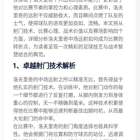
他对比赛节奏的掌控力和心理素质。比赛中，洛夫
里奇的远射不仅威胁极大，而且瞬间点燃了队友的
士气，使得球队的进攻更加自如、流畅。本文将从
射门技术、比赛心理、战术价值以及赛场影响四个
方面，详细分析洛夫里奇中场远射如何成为比赛的
转折点，为读者呈现一次精彩的足球技艺与战术智
慧结合的典范。
1、卓越射门技术解析
洛夫里奇的中场远射之所以精准无比，首先得益于
他扎实的射门技术。在训练中，他对射门动作的每
一个细节都进行了反复打磨，从脚内侧发力到身体
重心的控制，无一不精确到毫米。这种技术积累使
得他在比赛中能够迅速判断最佳出脚时机，从而最
大化射门的命中率。
在比赛中，洛夫里奇的射门角度选择也极具科学
性。他会根据门将位置和防守球员的站位，迅速调