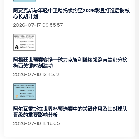
阿贾克斯与年轻中卫哈托续约至2028彰显打造后防核
心长期计划
2026-07-17 09:55:57
阿根廷世预赛客场一球力克智利继续领跑南美积分榜
梅西关键时刻建功
2026-07-16 12:45:12
阿尔瓦雷斯在世界杯预选赛中的关键作用及其对球队
晋级的重要影响分析
2026-07-16 11:48:05