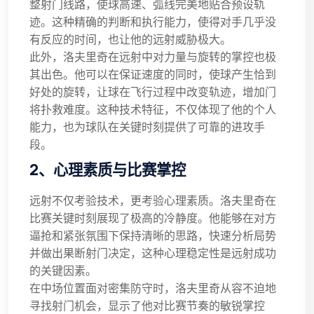
整射门线路，使球高速、弧线完美地贴合预设轨
迹。这种精确的判断和执行能力，使得对手几乎没
有反应的时间，也让他的远射威胁极大。
此外，洛夫里奇在远射中对力量与旋转的掌控也极
其出色。他可以在保证速度的同时，使球产生恰到
好处的旋转，让球在飞行过程中改变轨迹，增加门
将扑救难度。这种技术特征，不仅体现了他的个人
能力，也为球队在关键时刻提供了可靠的进攻手
段。
2、心理素质与比赛掌控
远射不仅考验技术，更考验心理素质。洛夫里奇在
比赛关键时刻展现了极高的冷静度。他能够在对方
逼抢和紧张氛围下保持清晰的思路，快速分析局势
并做出果断射门决定，这种心理稳定性是远射成功
的关键因素。
在中场位置面对密集防守时，洛夫里奇从容不迫地
寻找射门机会，显示了他对比赛节奏的敏锐掌控