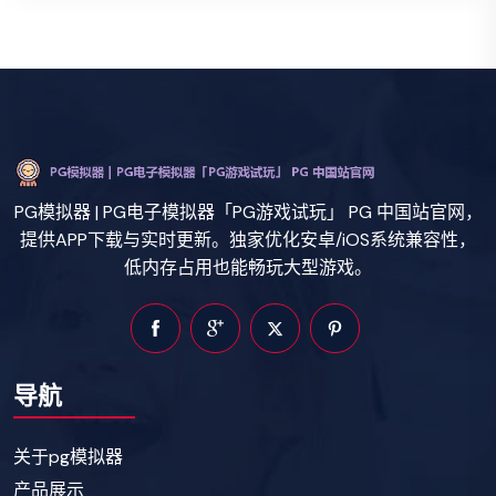
PG模拟器 | PG电子模拟器「PG游戏试玩」 PG 中国站官网，
提供APP下载与实时更新。独家优化安卓/iOS系统兼容性，
低内存占用也能畅玩大型游戏。
导航
关于pg模拟器
产品展示