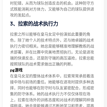
时犯错，从而为球队创造反击的机会。这种防守方
式既能消耗对方体力，又能够为自己的球队提供进
攻的发起点。
3、拉索的战术执行力
拉索之所以能够在皇马女足中扮演如此重要的角
色，除了她个人的技术特点外，还与她卓越的战术
执行力密切相关。她总是能够精准地理解教练的战
术部署，并在比赛中完美地贯彻执行。无论是进攻
端的快速反击，还是防守端的高压逼抢，拉索总能
按照球队的战术需求做出正确的判断。
pg游戏
在皇马女足的整体战术体系中，拉索常常承担着连
接中场与前场的重任。她能够在进攻时提供多种选
择，同时也能够在防守时与队友紧密配合，形成密
集的防守体系。她的战术执行力不仅仅体现在场
上，拉索在场外的训练态度和对战术的理解同样值
得称道。她总是能够通过不断地学习和思考，提高