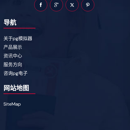
导航
关于pg模拟器
产品展示
资讯中心
服务方向
咨询pg电子
网站地图
SiteMap