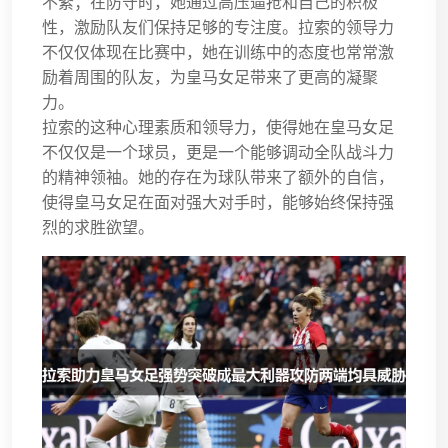
不紊；在防守时，她通过高压逼抢和自己的积极
性，激励队友们保持足够的专注度。拉索的领导力
不仅仅体现在比赛中，她在训练中的态度也常常激
励着周围的队友，为皇马女足带来了更高的凝聚
力。
拉索的这种心理素质和领导力，使得她在皇马女足
不仅仅是一个球员，更是一个能够调动全队战斗力
的精神领袖。她的存在为球队带来了额外的自信，
使得皇马女足在面对强大对手时，能够始终保持强
烈的求胜欲望。