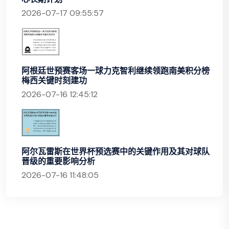
2026-07-17 09:55:57
阿根廷世预赛客场一球力克智利继续领跑南美积分榜
梅西关键时刻建功
2026-07-16 12:45:12
阿尔瓦雷斯在世界杯预选赛中的关键作用及其对球队
晋级的重要影响分析
2026-07-16 11:48:05