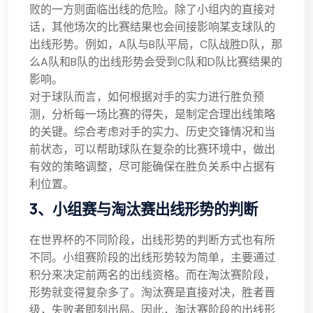
败的一方则面临出线的危险。除了小组内的直接对
话，其他场次的比赛结果也会间接影响某支球队的
出线形势。例如，A队与B队平局，C队战胜D队，那
么A队和B队的出线形势会受到C队和D队比赛结果的
影响。
对于球队而言，如何根据对手的实力进行胜负预
测，分析每一场比赛的得失，是制定合理出线策略
的关键。综合考虑对手的实力、历史交锋情况和当
前状态，可以帮助球队在复杂的比赛环境中，做出
有效的策略调整，尽可能确保在胜负关系中占据有
利位置。
3、小组赛与淘汰赛出线形势的判断
在世界杯的不同阶段，出线形势的判断方式也有所
不同。小组赛阶段的出线形势较为简单，主要通过
积分来决定前两名的出线资格。而在淘汰赛阶段，
形势就变得复杂多了。淘汰赛是直接对决，胜者晋
级，失败者即刻出局。因此，淘汰赛阶段的出线形