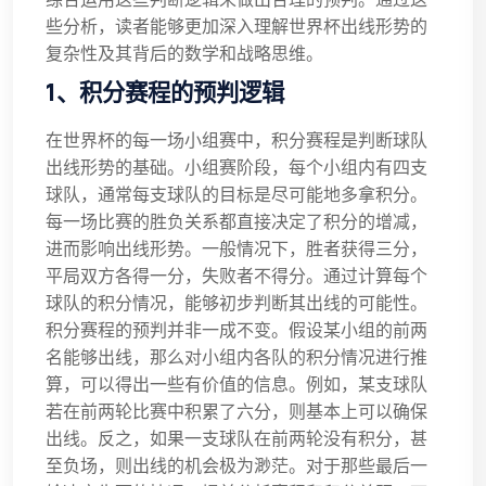
些分析，读者能够更加深入理解世界杯出线形势的
复杂性及其背后的数学和战略思维。
1、积分赛程的预判逻辑
在世界杯的每一场小组赛中，积分赛程是判断球队
出线形势的基础。小组赛阶段，每个小组内有四支
球队，通常每支球队的目标是尽可能地多拿积分。
每一场比赛的胜负关系都直接决定了积分的增减，
进而影响出线形势。一般情况下，胜者获得三分，
平局双方各得一分，失败者不得分。通过计算每个
球队的积分情况，能够初步判断其出线的可能性。
积分赛程的预判并非一成不变。假设某小组的前两
名能够出线，那么对小组内各队的积分情况进行推
算，可以得出一些有价值的信息。例如，某支球队
若在前两轮比赛中积累了六分，则基本上可以确保
出线。反之，如果一支球队在前两轮没有积分，甚
至负场，则出线的机会极为渺茫。对于那些最后一