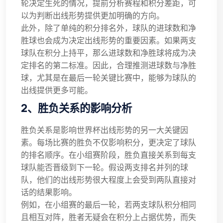
轮决定生死的情况，提前分析赛程和积分差距，可
以为判断出线形势提供更加明确的方向。
此外，除了单纯的积分排名外，球队的进球数和净
胜球也会成为决定出线形势的重要因素。如果两支
球队在积分上持平，那么进球数和净胜球将成为决
定排名的第二标准。因此，合理推测进球数与净胜
球，尤其是在最后一轮关键比赛中，能够为球队的
出线提供更多可能。
2、胜负关系的影响分析
胜负关系是影响世界杯出线形势的另一大关键因
素。每场比赛的胜负不仅影响积分，更决定了球队
的排名顺序。在小组赛阶段，胜负直接关系到每支
球队能否晋级到下一轮。假设两支排名并列的球
队，他们的出线形势很大程度上会受到两队直接对
话的结果影响。
例如，在小组赛的最后一轮，若两支球队积分相同
且相互对阵，胜者无疑会在积分上占据优势，而失