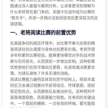
图通过深入复盘与案例分析，让读者更深刻理解为
什么老将常在豪门争四、关键卡位战中成为比赛的
“胜负手”，并进一步揭示这些经验背后更深层次的足
球逻辑。
一、老将阅读比赛的前置优势
在英超争四的高压环境中，对比赛节奏与态势的精
准阅读往往比速度与身体对抗更有价值。老将凭借
多年积累的比赛经验，能够更快察觉对手的战术转
换与空间变化，从而提前一步做出反制。这种前置
优势使他们在防守端站位更稳，在进攻端决策更合
理，为球队避免了许多无谓的消耗。
阅读比赛能力最明显体现在防守结构上。经验丰富
的后卫会通过观察对手前场站位、传球意图，提前
锁定危险点，从而避免队友被动补位。这种预判不
是靠速度取胜，而是靠脑力取胜。在争四的关键战
中，一个提前的横移、一次有效的呼喊，都可能阻