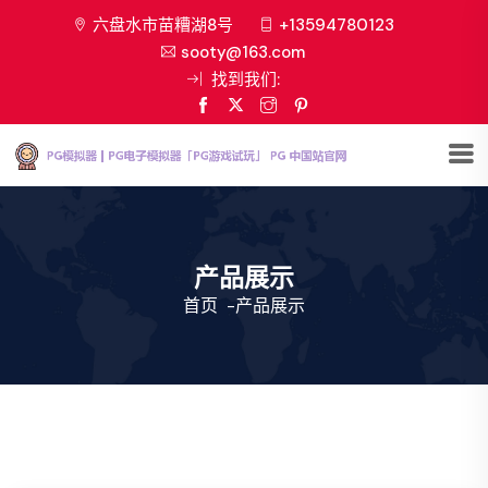
六盘水市苗糟湖8号
+13594780123
sooty@163.com
找到我们:
产品展示
首页
-
产品展示