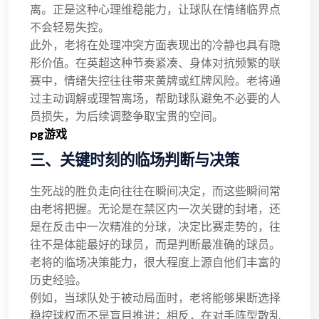
离。正是这种心理维稳能力，让球队在情绪临界点
不会轻易失控。
此外，老将在处理冲突方面表现出的冷静也具有隐
形价值。在英超这种节奏紧凑、身体对抗频繁的联
赛中，情绪失控往往带来黄牌或红牌风险。老将通
过主动调解或理智离场，帮助球队避免不必要的人
员损失，为后续调整争取宝贵的空间。
pg游戏
三、关键时刻的临场判断与决策
生死战的胜负走向往往在瞬间决定，而这些瞬间常
由老将把握。无论是在禁区内一次关键的封堵，还
是在反击中一次精准的分球，决定比赛走势的，往
往不是体能最好的球员，而是判断最准确的球员。
老将的临场决策能力，很大程度上源自他们丰富的
历史经验。
例如，当球队处于被动局面时，老将能够果断选择
稳控球权而不是盲目推进；相反，在对手阵型散乱