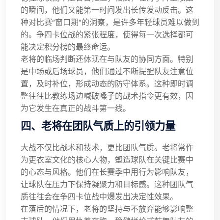
的瞬间，他们又能第一时间发出长传发动反击。这
种对比赛“窗口期”的洞察，是许多年轻球员难以做到
的。争四卡位战的紧张程度，使得每一次选择都可
能决定积分榜的最终命运。
老将的临场判断还体现在与队友的协同方面。特别
是中场或后场球员，他们通过不断提醒队友注意位
置，及时补位，形成动态的防守体系。这种即时调
整往往比教练场边喊破嗓子的战术指令更有效，因
为它发生在真正的战斗第一线。
四、老将在团队气质上的引领力量
大战不仅比战术和技术，更比团队气质。老将常作
为更衣室文化的核心人物，塑造球队在关键比赛中
的心态与风格。他们在长赛季中用行为影响队友，
让球队在压力下保持凝聚力和目标感。这种团队气
质往往会在争四卡位战中爆发出决定性效果。
在落后的情况下，老将的坚持与不放弃能够影响整