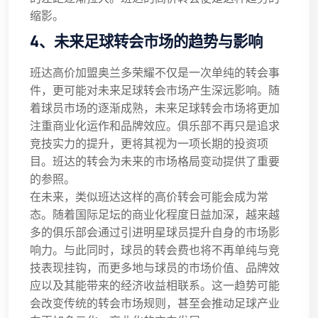
缩影。
4、未来足球转会市场的趋势与影响
班达高价加盟奥兰多荣耀不仅是一次单纯的转会事
件，更可能对未来足球转会市场产生深远影响。随
着球员市场的逐渐成熟，未来足球转会市场将更加
注重商业化运作和品牌效应。俱乐部不再只是追求
竞技实力的提升，更将其视为一项长期的投资项
目。班达的转会为未来的市场格局变动提供了重要
的参照。
在未来，类似班达这样的高价转会可能会成为常
态。随着国际足坛的商业化程度日益加深，越来越
多的俱乐部会通过引进明星球员提升自身的市场影
响力。与此同时，球员的转会费也将不再单纯与竞
技表现挂钩，而更多地与球员的市场价值、品牌效
应以及其能带来的经济收益相联系。这一趋势可能
会改变传统的转会市场规则，甚至会推动足球产业