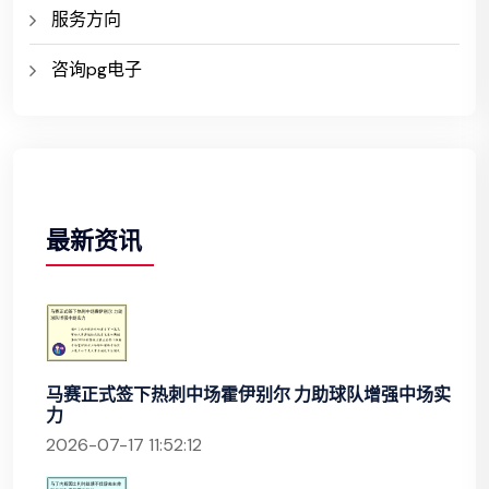
服务方向
咨询pg电子
最新资讯
马赛正式签下热刺中场霍伊别尔 力助球队增强中场实
力
2026-07-17 11:52:12