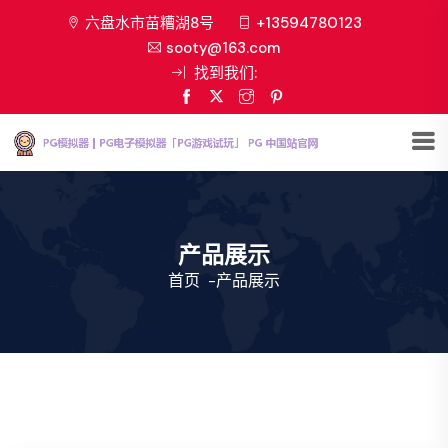
六盘水市苗糟湖8号
+13594780123
sooty@163.com
找到我们:
产品展示
首页
-
产品展示