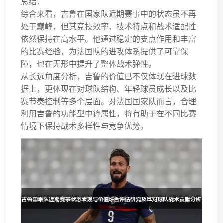
总结：
综合来看，吉鲁在国家队近期赛事中的状态虽不再
处于巅峰，但其竞技效率、技术特点和战术适配性
依然保持在高水平。他通过稳定的支点作用和丰富
的比赛经验，为法国队的进攻体系提供了可靠保
障，也在无形中提升了整体战术弹性。
从长远角度分析，吉鲁的价值已不仅体现在进球数
据上，更体现在对球队结构、年轻球员成长以及比
赛节奏控制等多个层面。对法国国家队而言，合理
利用吉鲁的功能型中锋属性，将有助于在不同比赛
情境下保持战术多样性与竞争优势。