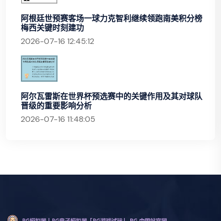
阿根廷世预赛客场一球力克智利继续领跑南美积分榜
梅西关键时刻建功
2026-07-16 12:45:12
阿尔瓦雷斯在世界杯预选赛中的关键作用及其对球队
晋级的重要影响分析
2026-07-16 11:48:05