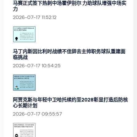
马赛正式签下热刺中场霍伊别尔 力助球队增强中场实
力
2026-07-17 11:52:12
马丁内斯因比利时战绩不佳辞去主帅职务球队重建面
临挑战
2026-07-17 10:54:25
阿贾克斯与年轻中卫哈托续约至2028彰显打造后防核
心长期计划
2026-07-17 09:55:57