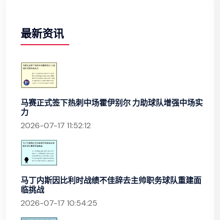
最新资讯
马赛正式签下热刺中场霍伊别尔 力助球队增强中场实
力
2026-07-17 11:52:12
马丁内斯因比利时战绩不佳辞去主帅职务球队重建面
临挑战
2026-07-17 10:54:25