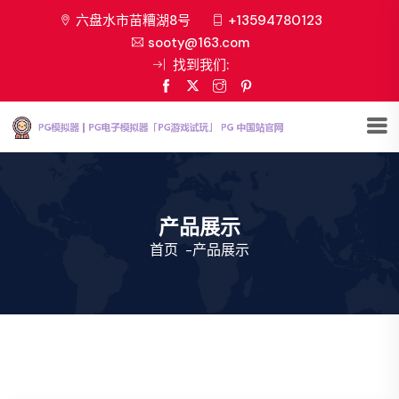
六盘水市苗糟湖8号
+13594780123
sooty@163.com
找到我们:
产品展示
首页
-
产品展示