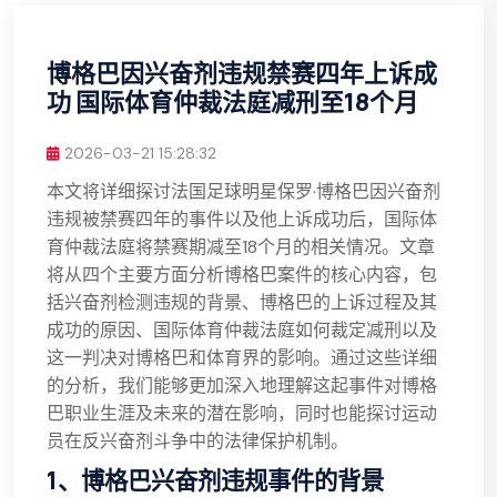
博格巴因兴奋剂违规禁赛四年上诉成
功 国际体育仲裁法庭减刑至18个月
2026-03-21 15:28:32
本文将详细探讨法国足球明星保罗·博格巴因兴奋剂
违规被禁赛四年的事件以及他上诉成功后，国际体
育仲裁法庭将禁赛期减至18个月的相关情况。文章
将从四个主要方面分析博格巴案件的核心内容，包
括兴奋剂检测违规的背景、博格巴的上诉过程及其
成功的原因、国际体育仲裁法庭如何裁定减刑以及
这一判决对博格巴和体育界的影响。通过这些详细
的分析，我们能够更加深入地理解这起事件对博格
巴职业生涯及未来的潜在影响，同时也能探讨运动
员在反兴奋剂斗争中的法律保护机制。
1、博格巴兴奋剂违规事件的背景