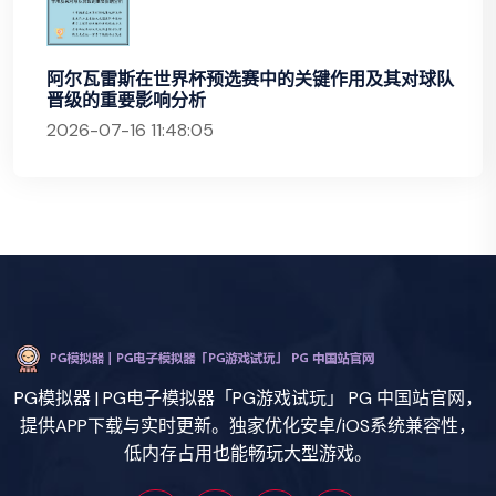
阿尔瓦雷斯在世界杯预选赛中的关键作用及其对球队
晋级的重要影响分析
2026-07-16 11:48:05
PG模拟器 | PG电子模拟器「PG游戏试玩」 PG 中国站官网，
提供APP下载与实时更新。独家优化安卓/iOS系统兼容性，
低内存占用也能畅玩大型游戏。