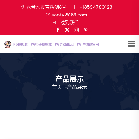
六盘水市苗糟湖8号
+13594780123
sooty@163.com
找到我们:
产品展示
首页
-
产品展示