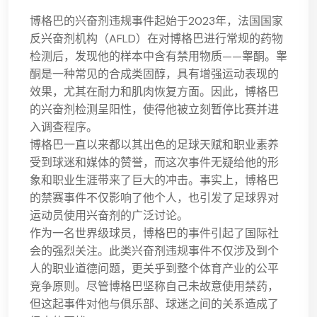
博格巴的兴奋剂违规事件起始于2023年，法国国家
反兴奋剂机构（AFLD）在对博格巴进行常规的药物
检测后，发现他的样本中含有禁用物质——睾酮。睾
酮是一种常见的合成类固醇，具有增强运动表现的
效果，尤其在耐力和肌肉恢复方面。因此，博格巴
的兴奋剂检测呈阳性，使得他被立刻暂停比赛并进
入调查程序。
博格巴一直以来都以其出色的足球天赋和职业素养
受到球迷和媒体的赞誉，而这次事件无疑给他的形
象和职业生涯带来了巨大的冲击。事实上，博格巴
的禁赛事件不仅影响了他个人，也引发了足球界对
运动员使用兴奋剂的广泛讨论。
作为一名世界级球员，博格巴的事件引起了国际社
会的强烈关注。此类兴奋剂违规事件不仅涉及到个
人的职业道德问题，更关乎到整个体育产业的公平
竞争原则。尽管博格巴坚称自己未故意使用禁药，
但这起事件对他与俱乐部、球迷之间的关系造成了