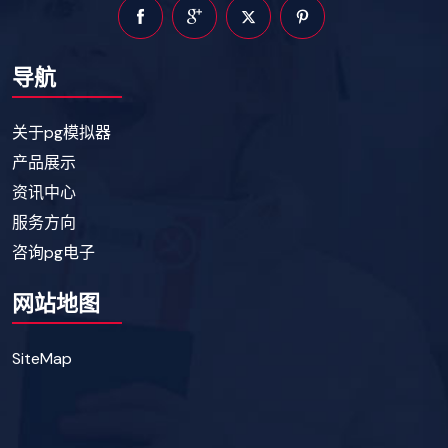
导航
关于pg模拟器
产品展示
资讯中心
服务方向
咨询pg电子
网站地图
SiteMap