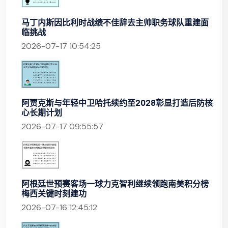
马丁内斯因比利时战绩不佳辞去主帅职务球队重建面
临挑战
2026-07-17 10:54:25
阿贾克斯与年轻中卫哈托续约至2028彰显打造后防核
心长期计划
2026-07-17 09:55:57
阿根廷世预赛客场一球力克智利继续领跑南美积分榜
梅西关键时刻建功
2026-07-16 12:45:12