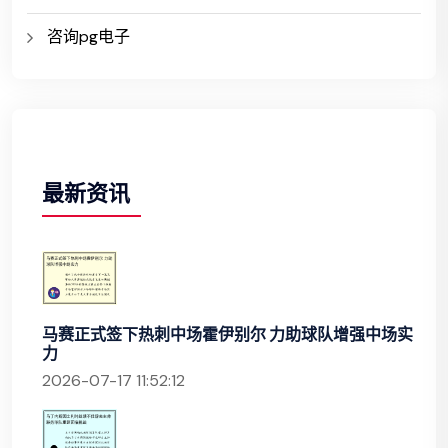
咨询pg电子
最新资讯
马赛正式签下热刺中场霍伊别尔 力助球队增强中场实
力
2026-07-17 11:52:12