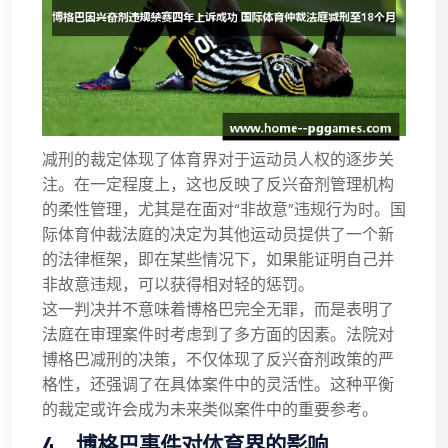
减刑的裁定体现了体育界对于运动员人权的逐步关
注。在一定程度上，这也反映了反兴奋剂管理机构
的柔性管理，尤其是在面对“非故意”违规行为时。国
际体育仲裁法庭的决定为其他运动员提供了一个新
的法律框架，即在某些情况下，如果能证明自己并
非故意违规，可以获得相对轻的惩罚。
这一判决并不意味着博格巴完全无罪，而是表明了
法庭在审理案件时考虑到了多方面的因素。法院对
博格巴减刑的决策，不仅体现了反兴奋剂政策的严
格性，还强调了在具体案件中的灵活性。这种平衡
的裁定或许会成为未来类似案件中的重要参考。
4、博格巴事件对体育界的影响