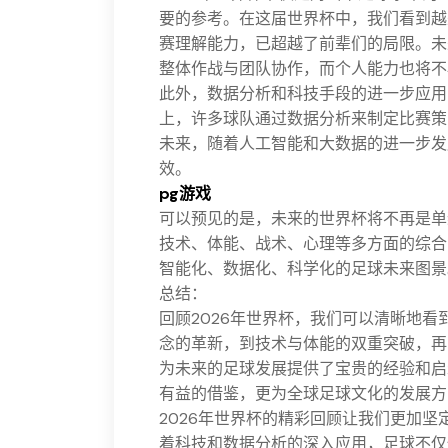
要的参考。在这届世界杯中，我们看到越
赛理解能力，已超越了前辈们的局限。未
整体作战与团队协作，而个人能力也将不
此外，数据分析和科技手段的进一步应用
上，许多球队通过数据分析来制定比赛策
未来，随着人工智能和大数据的进一步发
效。
pg游戏
可以预见的是，未来的世界杯将不再是单
技术、体能、战术、心理等多方面的综合
智能化、数据化、科学化的足球未来图景
总结：
回顾2026年世界杯，我们可以清晰地
念的革新，到技术与体能的双重突破，再
为未来的足球发展提供了宝贵的经验和启
有益的借鉴，更为全球足球文化的发展方
2026年世界杯的精彩回顾让我们更加
着科技和数据分析的深入应用，足球不仅