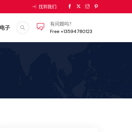
找到我们:
有问题吗？
g电子
Free +13594780123