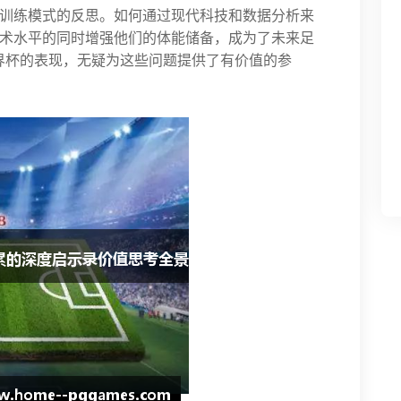
训练模式的反思。如何通过现代科技和数据分析来
术水平的同时增强他们的体能储备，成为了未来足
世界杯的表现，无疑为这些问题提供了有价值的参