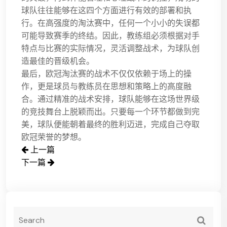
球队往往能够在这四个方面进行有效的部署和执
行。在高强度的淘汰赛中，任何一个小小的失误都
可能导致赛季的终结。因此，教练组必须根据对手
特点与比赛的实际情况，灵活调整战术，为球队创
造最佳的晋级机会。
最后，欧冠淘汰赛的战术不仅仅依赖于场上的操
作，更是球员与教练员在思想和策略上的高度融
合。通过精准的战术安排，球队能够在这场世界级
的竞技舞台上脱颖而出。只要每一个环节都做到完
美，球队便能朝着最终的胜利迈进，完成自己夺取
欧冠荣誉的梦想。
上一篇
下一篇