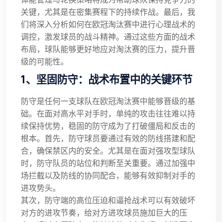
关键，尤其是在密集赛程下的持续作战。最后，我
们将深入分析如何在欧冠淘汰赛中进行心理战术的
调控，激发球员的战斗精神。通过这些方面的战术
布局，球队能够更好地应对淘汰赛的压力，提升晋
级的可能性。
1、坚固防守：战术布置中的关键环节
防守是任何一支球队在欧冠淘汰赛中能够晋级的基
础。在面对高水平对手时，单纯的攻击往往难以持
续保持优势，稳固的防守成为了打破僵局和反击的
根本。首先，防守球员要通过有效的防线搭建和配
合，确保禁区内的安全。尤其是在面对强攻型球队
时，防守队员的站位和判断至关重要。通过加强中
场拦截以及防线的协同配合，能够有效抑制对手的
进攻势头。
其次，防守端的高位压迫和逼抢战术可以有效破坏
对方的进攻节奏，给对方进攻球员施加巨大的压