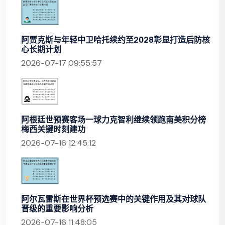
阿贾克斯与年轻中卫哈托续约至2028彰显打造后防核
心长期计划
2026-07-17 09:55:57
阿根廷世预赛客场一球力克智利继续领跑南美积分榜
梅西关键时刻建功
2026-07-16 12:45:12
阿尔瓦雷斯在世界杯预选赛中的关键作用及其对球队
晋级的重要影响分析
2026-07-16 11:48:05