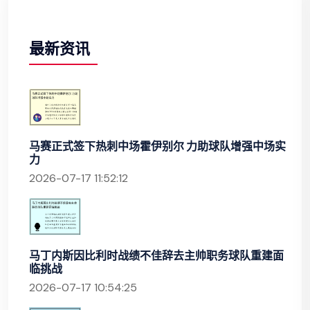
最新资讯
马赛正式签下热刺中场霍伊别尔 力助球队增强中场实
力
2026-07-17 11:52:12
马丁内斯因比利时战绩不佳辞去主帅职务球队重建面
临挑战
2026-07-17 10:54:25