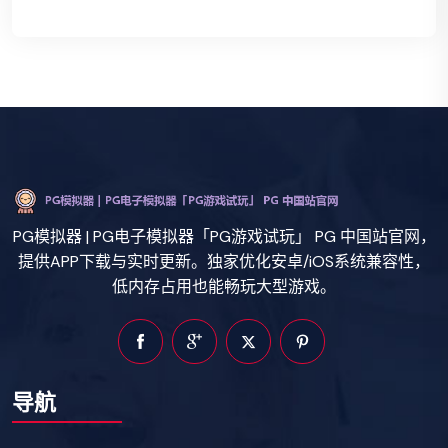
PG模拟器 | PG电子模拟器「PG游戏试玩」 PG 中国站官网，
提供APP下载与实时更新。独家优化安卓/iOS系统兼容性，
低内存占用也能畅玩大型游戏。
导航