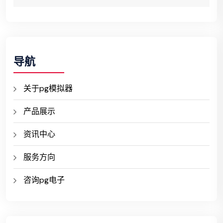
导航
关于pg模拟器
产品展示
资讯中心
服务方向
咨询pg电子