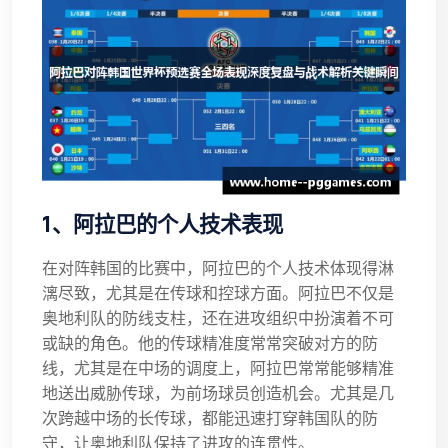
1、阿拉巴的个人技术表现
在对阵韩国的比赛中，阿拉巴的个人技术体现得淋
漓尽致，尤其是在传球和控球方面。阿拉巴不仅是
奥地利队的防线支柱，还在进攻组织中扮演着不可
或缺的角色。他的传球精准度常常突破对方的防
线，尤其是在中场的调度上，阿拉巴常常能够精准
地送出威胁传球，为前场球员创造机会。尤其是几
次跨越中场的长传球，都能迅速打穿韩国队的防
守，让奥地利队保持了进攻的连贯性。