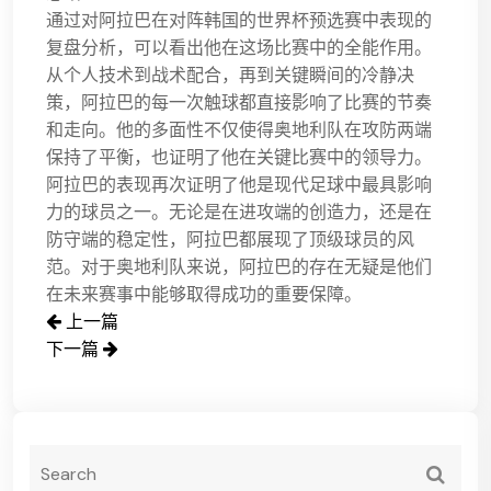
通过对阿拉巴在对阵韩国的世界杯预选赛中表现的
复盘分析，可以看出他在这场比赛中的全能作用。
从个人技术到战术配合，再到关键瞬间的冷静决
策，阿拉巴的每一次触球都直接影响了比赛的节奏
和走向。他的多面性不仅使得奥地利队在攻防两端
保持了平衡，也证明了他在关键比赛中的领导力。
阿拉巴的表现再次证明了他是现代足球中最具影响
力的球员之一。无论是在进攻端的创造力，还是在
防守端的稳定性，阿拉巴都展现了顶级球员的风
范。对于奥地利队来说，阿拉巴的存在无疑是他们
在未来赛事中能够取得成功的重要保障。
上一篇
下一篇