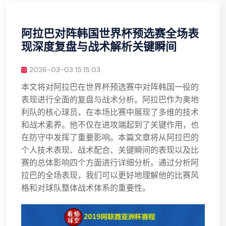
阿拉巴对阵韩国世界杯预选赛全场表
现深度复盘与战术解析关键瞬间
2026-03-03 15:15:03
本文将对阿拉巴在世界杯预选赛中对阵韩国一役的
表现进行全面的复盘与战术分析。阿拉巴作为奥地
利队的核心球员，在本场比赛中展现了多维的技术
和战术素养。他不仅在进攻端起到了关键作用，也
在防守中发挥了重要影响。本篇文章将从阿拉巴的
个人技术表现、战术配合、关键瞬间的表现以及比
赛的总体影响四个方面进行详细分析。通过分析阿
拉巴的全场表现，我们可以更好地理解他的比赛风
格和对球队整体战术体系的重要性。