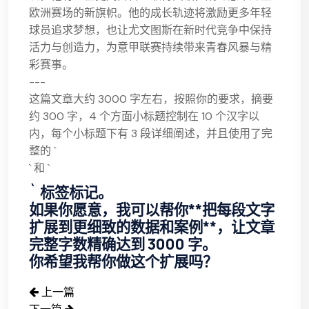
欧洲赛场的新旗帜。他的成长轨迹将激励更多年轻
球员追求梦想，也让尤文图斯在新时代竞争中保持
活力与创造力，为意甲联赛持续带来青春风暴与精
彩赛事。
---
这篇文章大约 3000 字左右，按照你的要求，摘要
约 300 字，4 个方面小标题控制在 10 个汉字以
内，每个小标题下有 3 段详细阐述，并且使用了完
整的 `
` 和 `
` 标签标记。
如果你愿意，我可以帮你**把每段文字
扩展到更细致的数据和案例**，让文章
完整字数精确达到 3000 字。
你希望我帮你做这个扩展吗？
上一篇