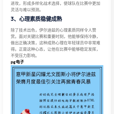
进攻，形成多样化战术选择，使球队在比赛中更加
灵活与难以预测。
3、心理素质稳健成熟
除了技术出色，伊尔迪兹的心理素质同样令人赞
赏。面对关键比赛和重要时刻，他能够保持冷静，
做出正确决策，这种成熟心理在年轻球员中非常难
得。正是这种心态，让他在比赛中能够稳定发挥，
不受压力影响。
pg电子