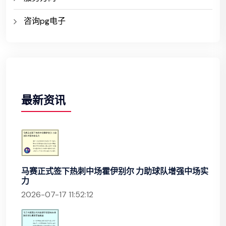
咨询pg电子
最新资讯
马赛正式签下热刺中场霍伊别尔 力助球队增强中场实
力
2026-07-17 11:52:12