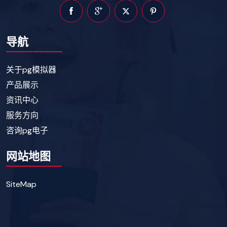
导航
关于pg模拟器
产品展示
资讯中心
服务方向
咨询pg电子
网站地图
SiteMap