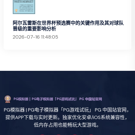
阿尔瓦雷斯在世界杯预选赛中的关键作用及其对球队
晋级的重要影响分析
2026-07-16 11:48:05
PG模拟器 | PG电子模拟器「PG游戏试玩」 PG 中国站官网，
提供APP下载与实时更新。独家优化安卓/iOS系统兼容性，
低内存占用也能畅玩大型游戏。