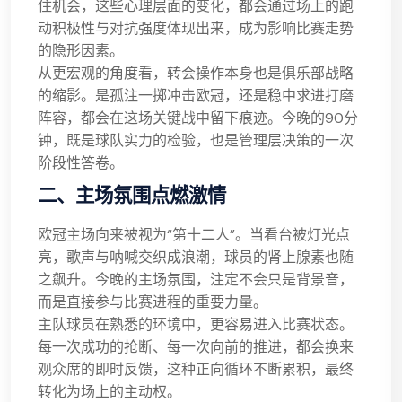
住机会，这些心理层面的变化，都会通过场上的跑
动积极性与对抗强度体现出来，成为影响比赛走势
的隐形因素。
从更宏观的角度看，转会操作本身也是俱乐部战略
的缩影。是孤注一掷冲击欧冠，还是稳中求进打磨
阵容，都会在这场关键战中留下痕迹。今晚的90分
钟，既是球队实力的检验，也是管理层决策的一次
阶段性答卷。
二、主场氛围点燃激情
欧冠主场向来被视为“第十二人”。当看台被灯光点
亮，歌声与呐喊交织成浪潮，球员的肾上腺素也随
之飙升。今晚的主场氛围，注定不会只是背景音，
而是直接参与比赛进程的重要力量。
主队球员在熟悉的环境中，更容易进入比赛状态。
每一次成功的抢断、每一次向前的推进，都会换来
观众席的即时反馈，这种正向循环不断累积，最终
转化为场上的主动权。