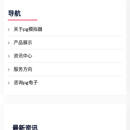
导航
关于pg模拟器
产品展示
资讯中心
服务方向
咨询pg电子
最新资讯