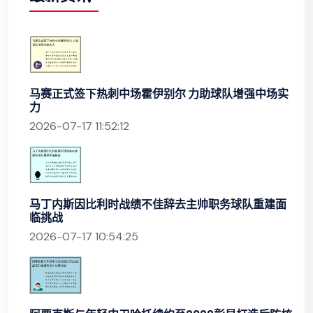
马赛正式签下热刺中场霍伊别尔 力助球队增强中场实
力
2026-07-17 11:52:12
马丁内斯因比利时战绩不佳辞去主帅职务球队重建面
临挑战
2026-07-17 10:54:25