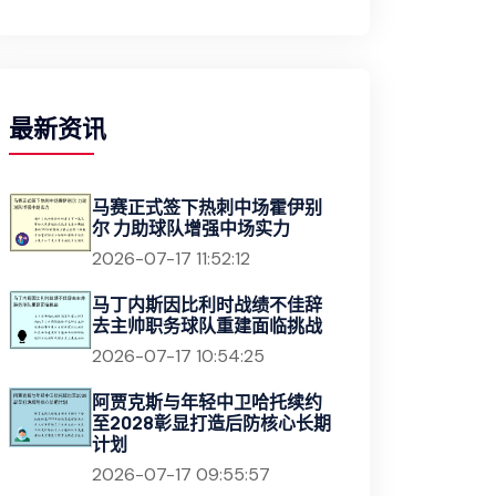
最新资讯
马赛正式签下热刺中场霍伊别
尔 力助球队增强中场实力
2026-07-17 11:52:12
马丁内斯因比利时战绩不佳辞
去主帅职务球队重建面临挑战
2026-07-17 10:54:25
阿贾克斯与年轻中卫哈托续约
至2028彰显打造后防核心长期
计划
2026-07-17 09:55:57