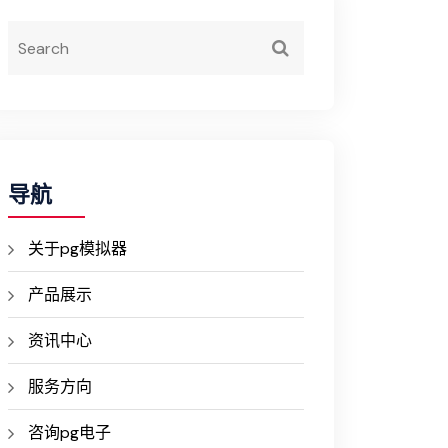
导航
关于pg模拟器
产品展示
资讯中心
服务方向
咨询pg电子