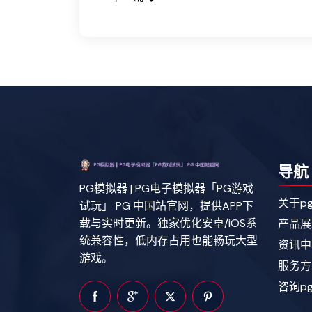
导航
PG模拟器 | PG电子模拟器「PG游戏
关于p
试玩」 PG 中国站官网，提供APP下
载与实时更新。独家优化安卓/iOS系
产品展
统兼容性，低内存占用也能畅玩大型
资讯中
游戏。
服务方
咨询p