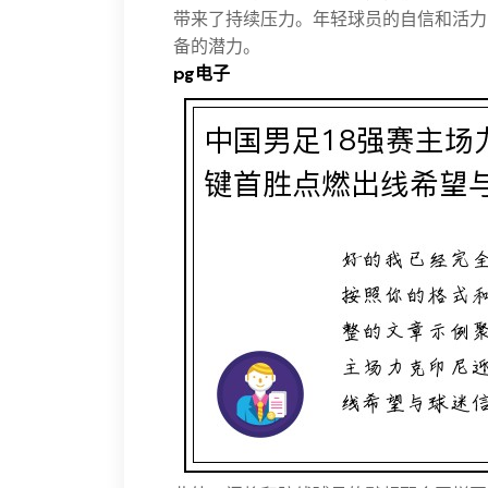
带来了持续压力。年轻球员的自信和活力
备的潜力。
pg电子