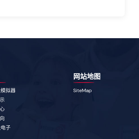
网站地图
g模拟器
SiteMap
示
心
向
g电子