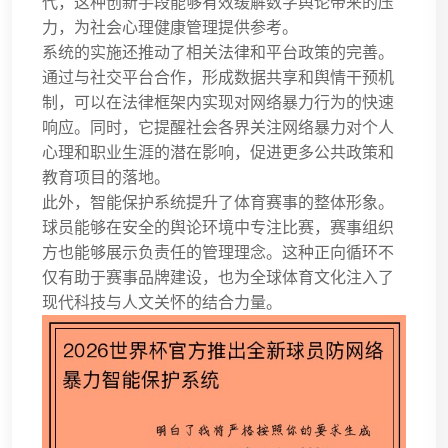
代，这种创新手段能够有效缓解数字舆论带来的压
力，为社会心理健康管理提供参考。
系统的实施还推动了相关法律和平台政策的完善。
通过与社交平台合作，形成数据共享和舆情干预机
制，可以在法律框架内实现对网络暴力行为的快速
响应。同时，它提醒社会各界关注网络暴力对个人
心理和职业生涯的潜在影响，促进更多公共政策和
教育项目的落地。
此外，智能保护系统提升了体育赛事的整体形象。
球员能够在安全的舆论环境中专注比赛，赛事组织
方也能够展示负责任的管理理念。这种正向循环不
仅有助于赛事品牌建设，也为全球体育文化注入了
现代科技与人文关怀的结合力量。