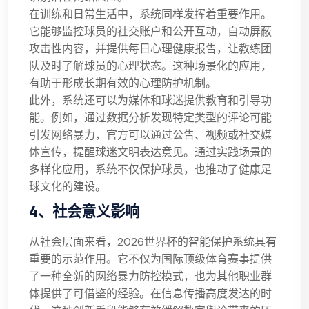
在训练和日常生活中，系统同样发挥着重要作用。
它能够监控球员的社交账户和公开互动，自动屏蔽
攻击性内容，并提供每日心理健康报告，让教练团
队及时了解球员的心理状态。这种场景化的应用，
有助于形成长期有效的心理防护机制。
此外，系统还可以为媒体和球迷提供教育和引导功
能。例如，通过数据分析发现特定类型的评论可能
引发网络暴力，官方可以通过公告、视频或社交媒
体宣传，提醒球迷文明表达意见。通过实践场景的
多样化应用，系统不仅保护球员，也推动了健康足
球文化的建设。
4、社会意义影响
从社会层面来看，2026世界杯的智能保护系统具有
重要的示范作用。它不仅为国际顶级体育赛事提供
了一种全新的网络暴力防控模式，也为其他职业群
体提供了可借鉴的经验。在信息传播高度发达的时