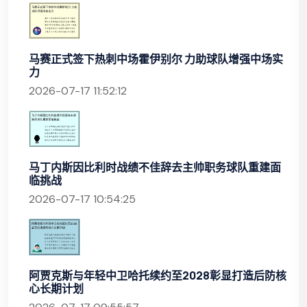
马赛正式签下热刺中场霍伊别尔 力助球队增强中场实
力
2026-07-17 11:52:12
马丁内斯因比利时战绩不佳辞去主帅职务球队重建面
临挑战
2026-07-17 10:54:25
阿贾克斯与年轻中卫哈托续约至2028彰显打造后防核
心长期计划