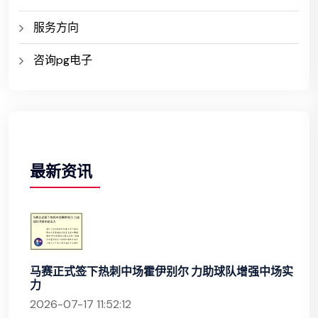
服务方向
咨询pg电子
最新资讯
马赛正式签下热刺中场霍伊别尔 力助球队增强中场实
力
2026-07-17 11:52:12