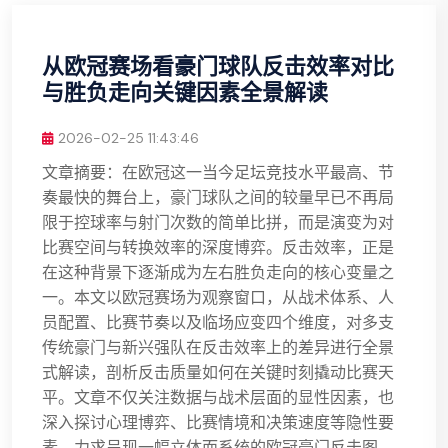
从欧冠赛场看豪门球队反击效率对比
与胜负走向关键因素全景解读
2026-02-25 11:43:46
文章摘要：在欧冠这一当今足坛竞技水平最高、节
奏最快的舞台上，豪门球队之间的较量早已不再局
限于控球率与射门次数的简单比拼，而是演变为对
比赛空间与转换效率的深度博弈。反击效率，正是
在这种背景下逐渐成为左右胜负走向的核心变量之
一。本文以欧冠赛场为观察窗口，从战术体系、人
员配置、比赛节奏以及临场应变四个维度，对多支
传统豪门与新兴强队在反击效率上的差异进行全景
式解读，剖析反击质量如何在关键时刻撬动比赛天
平。文章不仅关注数据与战术层面的显性因素，也
深入探讨心理博弈、比赛情境和决策速度等隐性要
素，力求呈现一幅立体而系统的欧冠豪门反击图