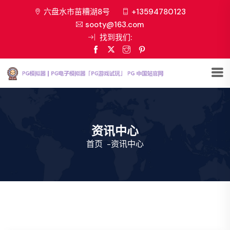
六盘水市苗糟湖8号
+13594780123
sooty@163.com
找到我们:
资讯中心
首页
-
资讯中心