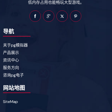
低内存占用也能畅玩大型游戏。
导航
关于pg模拟器
产品展示
资讯中心
服务方向
咨询pg电子
网站地图
SiteMap