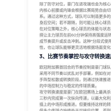
除了防守对位，豪门在进攻端也会为核心
内核心前腰或内锋会根据比赛局势自由切
系。通过这种方式，球队可以制造更多的
身后空间；若不跟随，则可能让核心球员
在对位策略之外，核心球员的体能与状态
择让主力球员在前60分钟保持高强度运
成节奏提升或反击冲刺。这种“分段式使
性，也让球队能够更灵活地根据场面变化
3、比赛节奏掌控与攻守转换速
欧冠附加赛首回合的节奏控制是豪门球队
采用不同节奏以扰乱对手部署，例如在对
手阵型松散或转换阶段，则通过快速推进
的中场控制力与稳定的传球质量。
攻守转换速度是豪门在欧冠赛场上最具杀
三秒内完成第一次纵向传递，以最大化利
插上的中场形成推进。但要维持这样的转
保多个传球点始终处于可接应位置，否则