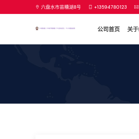
六盘水市苗糟湖8号
+13594780123
公司首页
关于