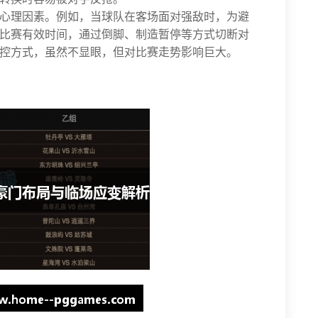
心理因素。例如，当球队在客场面对强敌时，为避
比赛有效时间，通过倒脚、制造暂停等方式切断对
控方式，虽然不显眼，但对比赛走势影响巨大。