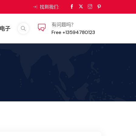
找到我们:
有问题吗？
g电子
Free +13594780123