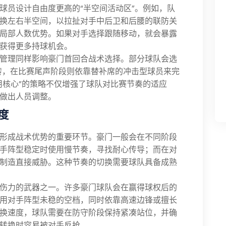
球员设计自由度更高的“半空间活动区”。例如，队
换左右半空间，以拉扯对手中后卫和后腰的联防关
局部人数优势。如果对手选择跟随移动，就会暴露
获得更多持球机会。
管理同样影响豪门首回合战术选择。部分球队会选
转，在比赛尾声阶段则依靠替补席的冲击型球员来完
用核心”的策略不仅增强了球队对比赛节奏的适应
做出人员调整。
度
形成战术优势的重要环节。豪门一般会在不同阶段
手阵型稳定时使用慢节奏，寻找耐心传导；而在对
制造直接威胁。这种节奏的切换需要球队具备成熟
伤力的武器之一。许多豪门球队会在赢得球权后的
用对手阵型未稳的空档，同时依靠高速边锋或擅长
换速度，球队需要在防守阶段保持紧凑站位，并确
转换时容易被对手反抢。