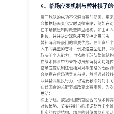
4、临场应变机制与替补棋子的
豪门球队的成功不仅源自赛前部署，更来
会根据场面变化实时调整策略，例如在对
在中场被压制时改变阵型结构，如由4-3-
到位，往往决定球队能否掌控比赛节奏。
替补阵容是豪门的重要优势。在比赛后半
入不同类型的替补，例如速度型边锋、冲
取决于个人能力，也依赖于球队整体结构
在战术体系中为替补球员预留特定功能位
临场应变机制还包括对对手策略的“逆向
会刻意在后场诱导其前提，然后通过转移
队具备高度执行力，也需要教练对对手习
在首回合的关键节点改变比赛走势，为次
总结：
综上所述，欧冠附加赛首回合的战术博弈
对位策略、节奏控制与临场调整等多个维
扎实的攻防结构、精准的对位限制和灵活