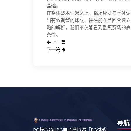
基础。
在整体战术框架之上，临场应变与替补调
出有效调整的球队，往往能在首回合建立
略的解析，我们不仅能看到欧冠赛场的高
杂性。
上一篇
下一篇
导航
PG模拟器 | PG电子模拟器「PG游戏