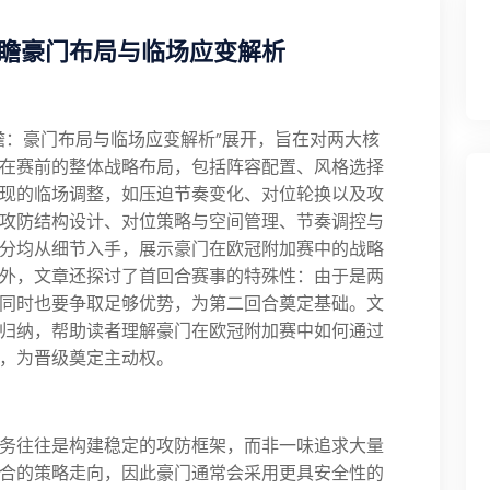
瞻豪门布局与临场应变解析
瞻：豪门布局与临场应变解析”展开，旨在对两大核
在赛前的整体战略布局，包括阵容配置、风格选择
现的临场调整，如压迫节奏变化、对位轮换以及攻
攻防结构设计、对位策略与空间管理、节奏调控与
分均从细节入手，展示豪门在欧冠附加赛中的战略
外，文章还探讨了首回合赛事的特殊性：由于是两
同时也要争取足够优势，为第二回合奠定基础。文
归纳，帮助读者理解豪门在欧冠附加赛中如何通过
，为晋级奠定主动权。
务往往是构建稳定的攻防框架，而非一味追求大量
合的策略走向，因此豪门通常会采用更具安全性的