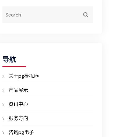
导航
关于pg模拟器
产品展示
资讯中心
服务方向
咨询pg电子