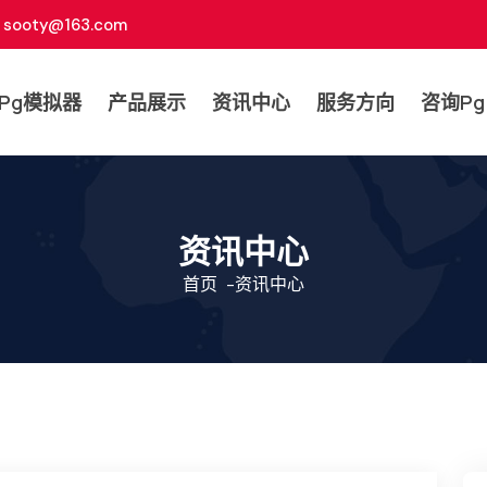
sooty@163.com
pg模拟器
产品展示
资讯中心
服务方向
咨询p
资讯中心
首页
-
资讯中心