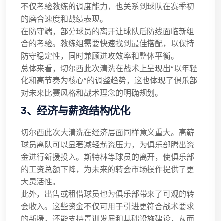
不仅考验教练的调度能力，也关系到球队在赛季初
的磨合速度和战绩表现。
在防守端，部分球员的离开让球队后防线面临新组
合的考验。教练组需要快速找到最佳搭配，以保持
防守稳定性，同时兼顾进攻效率和整体平衡。
总体来看，切尔西此次清洗在战术上呈现出“以年轻
化和高节奏为核心”的调整趋势，这也体现了俱乐部
对未来比赛风格和战术理念的明确规划。
3、经济与薪资结构优化
切尔西此次大清洗在经济层面同样意义重大。高薪
球员离队可以显著减轻薪资压力，为俱乐部腾出资
金进行新援投入。斯特林等球员的离开，使俱乐部
的工资总额下降，为未来的转会市场操作提供了更
大灵活性。
此外，出售或租借球员也为俱乐部带来了可观的转
会收入。这些资金不仅可用于引进更符合战术要求
的新援，还能支持青训发展和基础设施建设，从而