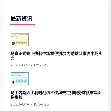
最新资讯
马赛正式签下热刺中场霍伊别尔 力助球队增强中场实
力
2026-07-17 11:52:12
马丁内斯因比利时战绩不佳辞去主帅职务球队重建面
临挑战
2026-07-17 10:54:25