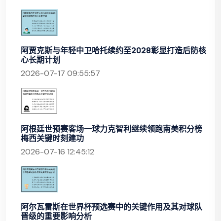
阿贾克斯与年轻中卫哈托续约至2028彰显打造后防核
心长期计划
2026-07-17 09:55:57
阿根廷世预赛客场一球力克智利继续领跑南美积分榜
梅西关键时刻建功
2026-07-16 12:45:12
阿尔瓦雷斯在世界杯预选赛中的关键作用及其对球队
晋级的重要影响分析