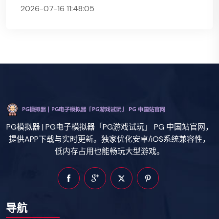
2026-07-16 11:48:05
PG模拟器 | PG电子模拟器「PG游戏试玩」 PG 中国站官网，
提供APP下载与实时更新。独家优化安卓/iOS系统兼容性，
低内存占用也能畅玩大型游戏。
导航