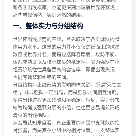
断各队出线概率，也能更深刻地理解世界杯赛场上
那些看似偶然、实则必然的结果。
一、整体实力与分组结构
世界杯出线形势的基础，首先取决于各支球队的整
体实力水平。这里的实力并不仅仅是纸面上的球星
数量或世界排名，而是包括阵容厚度、攻防平衡、
体系成熟度以及核心球员的稳定性。实力强队在小
组赛阶段往往具备更高的容错率，即便出现失误，
也仍有调整和纠错的空间。
分组结构对出线形势的影响同样关键。所谓“死亡之
组”，并非强队一定出局，而是强队之间相互消耗，
使得出线过程更加残酷和不确定。相反，实力分布
较为均衡或强弱分明的小组，往往更容易提前形成
清晰的出线梯队。
从战局认知角度看，真正重要的不是单支球队的绝
对强弱，而是其在小组中的相对位置。一支整体实