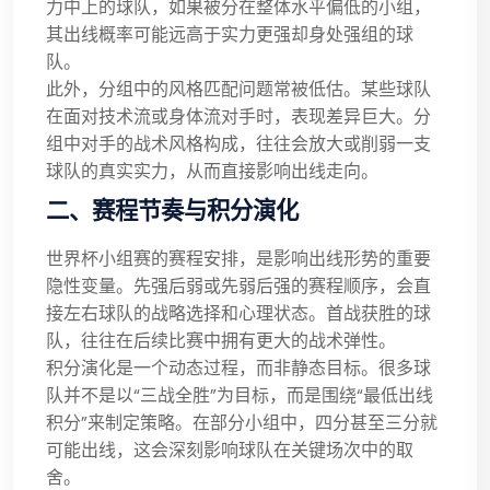
力中上的球队，如果被分在整体水平偏低的小组，
其出线概率可能远高于实力更强却身处强组的球
队。
此外，分组中的风格匹配问题常被低估。某些球队
在面对技术流或身体流对手时，表现差异巨大。分
组中对手的战术风格构成，往往会放大或削弱一支
球队的真实实力，从而直接影响出线走向。
二、赛程节奏与积分演化
世界杯小组赛的赛程安排，是影响出线形势的重要
隐性变量。先强后弱或先弱后强的赛程顺序，会直
接左右球队的战略选择和心理状态。首战获胜的球
队，往往在后续比赛中拥有更大的战术弹性。
积分演化是一个动态过程，而非静态目标。很多球
队并不是以“三战全胜”为目标，而是围绕“最低出线
积分”来制定策略。在部分小组中，四分甚至三分就
可能出线，这会深刻影响球队在关键场次中的取
舍。