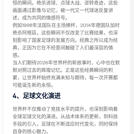
恒的瞬间。绝杀进球、点球大战、逆转奇迹，这些
画面通过影像与记忆，被一代又一代球迷反复讲
述，成为共同的情感符号。
例如1998年法国队在主场捧杯，2014年德国队加时
绝杀阿根廷，这些瞬间不仅改变了比赛结果，也深
刻影响了国家足球的发展方向。经典之所以成为经
典，正因为它在不经意间触碰了人们最深层的情
感。
当人们期待2026年世界杯的新故事时，心中也在默
默对照过去的辉煌记忆。正是这些经典瞬间的积
累，让世界杯始终充满未知与期待，每一次开赛都
可能诞生新的永恒。
4、足球文化演进
世界杯不仅推动了竞技水平的提升，也深刻影响着
全球足球文化的演进。从战术体系的更新，到科技
手段的引入，足球在不断适应时代变化，同时保持
自身的核心魅力。