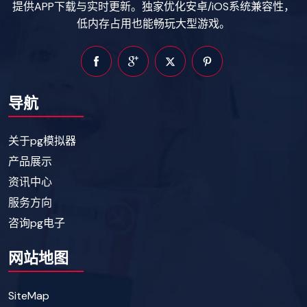
提供APP下载与实时更新。独家优化安卓/iOS系统兼容性，
低内存占用也能畅玩大型游戏。
导航
关于pg模拟器
产品展示
资讯中心
服务方向
咨询pg电子
网站地图
SiteMap