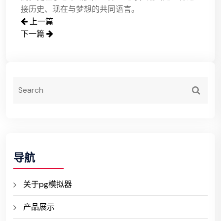
接历史、现在与梦想的共同语言。
上一篇
下一篇
导航
关于pg模拟器
产品展示