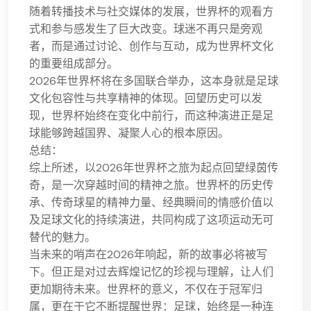
随着转播技术与社交媒体的发展，世界杯的观看方
式和参与感发生了巨大改变。球迷不再只是旁观
者，而是通过讨论、创作与互动，成为世界杯文化
的重要组成部分。
2026年世界杯将在多国联合举办，这本身就是足球
文化包容性与共享精神的体现。回望历史可以发
现，世界杯始终在变化中前行，而这种演进正是足
球能够跨越国界、凝聚人心的根本原因。
总结：
综上所述，以2026年世界杯之旅为起点回望绿茵传
奇，是一次穿越时间的精神之旅。世界杯的历史传
承、传奇球星的精神力量、经典瞬间的情感价值以
及足球文化的持续演进，共同构成了这项运动无可
替代的魅力。
当未来的哨声在2026年响起，新的故事必将被写
下。但正是对过去辉煌记忆的珍视与理解，让人们
更加期待未来。世界杯的意义，不仅在于冠军归
属，更在于它不断提醒世界：足球，始终是一种连