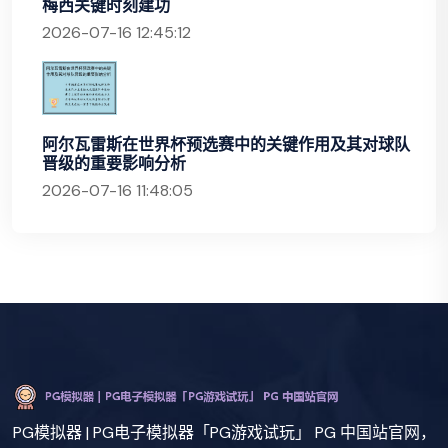
梅西关键时刻建功
2026-07-16 12:45:12
阿尔瓦雷斯在世界杯预选赛中的关键作用及其对球队
晋级的重要影响分析
2026-07-16 11:48:05
PG模拟器 | PG电子模拟器「PG游戏试玩」 PG 中国站官网，