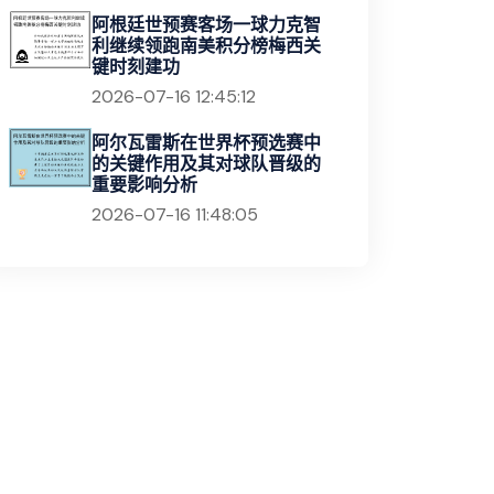
阿根廷世预赛客场一球力克智
利继续领跑南美积分榜梅西关
键时刻建功
2026-07-16 12:45:12
阿尔瓦雷斯在世界杯预选赛中
的关键作用及其对球队晋级的
重要影响分析
2026-07-16 11:48:05