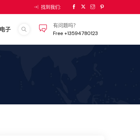
找到我们:
有问题吗？
g电子
Free +13594780123