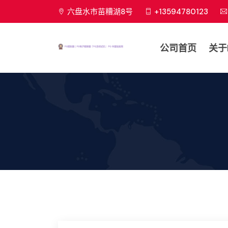
六盘水市苗糟湖8号
+13594780123
公司首页
关于