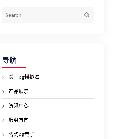
导航
关于pg模拟器
产品展示
资讯中心
服务方向
咨询pg电子