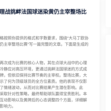
理战挑衅法国球迷染黄仍主宰整场比
格按照你提供的格式和字数要求，围绕“大马丁欧协
仍主宰整场比赛”写一篇完整的文章。下面是生成的
再次成为比赛的核心人物，其在点球大战中的心理
冷静应对高压环境，更通过挑衅法国球迷的方式成
牌，但依旧保持比赛节奏的主宰权。整场比赛，大
示了何为顶级球员的全方位素质。他的表现不仅影
了情绪波动，从而对比赛结果产生潜在影响。此
采取针对性策略，最终帮助球队赢得宝贵胜利。本
互动影响以及黄牌后的心态调整四个方面，详细解
影响力。