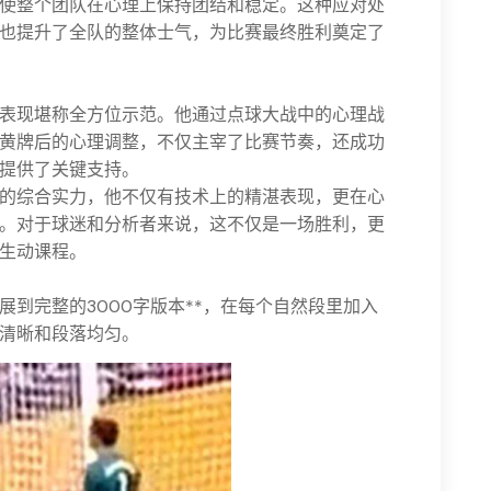
使整个团队在心理上保持团结和稳定。这种应对处
也提升了全队的整体士气，为比赛最终胜利奠定了
表现堪称全方位示范。他通过点球大战中的心理战
黄牌后的心理调整，不仅主宰了比赛节奏，还成功
提供了关键支持。
的综合实力，他不仅有技术上的精湛表现，更在心
。对于球迷和分析者来说，这不仅是一场胜利，更
生动课程。
展到完整的3000字版本**，在每个自然段里加入
清晰和段落均匀。