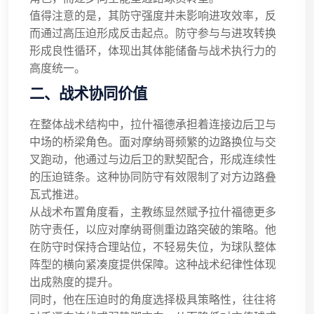
值得注意的是，其防守强度并未影响进攻效率，反
而通过高压迫形成反击起点。防守参与与进攻转换
形成良性循环，体现出其体能储备与战术执行力的
高度统一。
二、战术协同价值
在整体战术结构中，拉什福德承担着连接边后卫与
中场的桥梁角色。面对摩纳哥频繁的边路换位与交
叉跑动，他通过与边后卫的默契配合，形成连续性
的压迫链条。这种协同防守有效限制了对方边路叠
瓦式推进。
从战术布置角度看，主教练显然赋予拉什福德更多
防守责任，以应对摩纳哥侧重边路突破的策略。他
在防守时保持合理站位，不轻易失位，为球队整体
阵型的横向紧凑度提供保障。这种战术纪律性体现
出成熟度的提升。
同时，他在压迫时的角度选择极具策略性，往往将