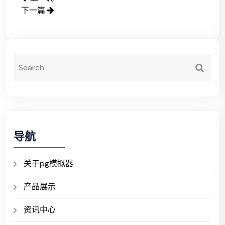
下一篇
导航
关于pg模拟器
产品展示
资讯中心