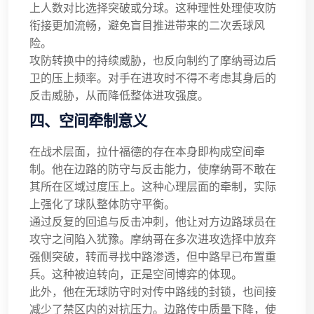
上人数对比选择突破或分球。这种理性处理使攻防
衔接更加流畅，避免盲目推进带来的二次丢球风
险。
攻防转换中的持续威胁，也反向制约了摩纳哥边后
卫的压上频率。对手在进攻时不得不考虑其身后的
反击威胁，从而降低整体进攻强度。
四、空间牵制意义
在战术层面，拉什福德的存在本身即构成空间牵
制。他在边路的防守与反击能力，使摩纳哥不敢在
其所在区域过度压上。这种心理层面的牵制，实际
上强化了球队整体防守平衡。
通过反复的回追与反击冲刺，他让对方边路球员在
攻守之间陷入犹豫。摩纳哥在多次进攻选择中放弃
强侧突破，转而寻找中路渗透，但中路早已布置重
兵。这种被迫转向，正是空间博弈的体现。
此外，他在无球防守时对传中路线的封锁，也间接
减少了禁区内的对抗压力。边路传中质量下降，使