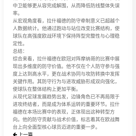
中卫能够更从容完成解围，从而降低防线整体失误
率。
从宏观角度看，拉什福德的防守牵制意义已超越个
人数据统计。他通过跑动与站位改变比赛结构，使
球队在高强度欧战环境下保持阵型完整性与心理稳
定性。
总结：
综合来看，拉什福德在欧冠对阵摩纳哥的比赛中展
现出多维度的防守价值。他不仅在个人防守参与强
度上达到高水平，更在战术协同与攻防转换中发挥
关键作用。其防守行为与进攻威胁形成双向强化，
使球队在整体结构上更加平衡。
从现代足球发展趋势出发，边锋角色已不再局限于
进攻终结者，而是成为体系运转的重要环节。拉什
福德在本场比赛中的表现，正体现出这种转型方
向。他的防守贡献与战术价值，标志着其在欧战舞
台上向全面型核心球员迈进的重要一步。
上一篇