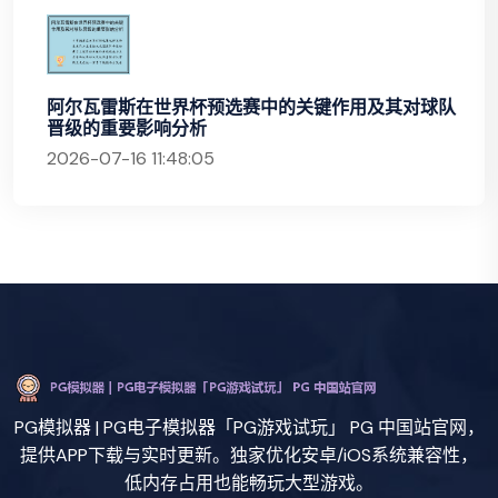
阿尔瓦雷斯在世界杯预选赛中的关键作用及其对球队
晋级的重要影响分析
2026-07-16 11:48:05
PG模拟器 | PG电子模拟器「PG游戏试玩」 PG 中国站官网，
提供APP下载与实时更新。独家优化安卓/iOS系统兼容性，
低内存占用也能畅玩大型游戏。