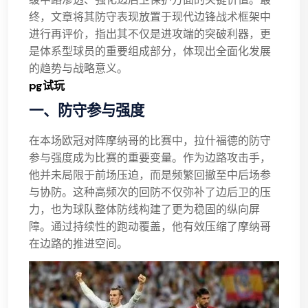
终，文章将其防守表现放置于现代边锋战术框架中
进行再评价，指出其不仅是进攻端的突破利器，更
是体系型球员的重要组成部分，体现出全面化发展
的趋势与战略意义。
pg试玩
一、防守参与强度
在本场欧冠对阵摩纳哥的比赛中，拉什福德的防守
参与强度成为比赛的重要变量。作为边路攻击手，
他并未局限于前场压迫，而是频繁回撤至中后场参
与协防。这种高频次的回防不仅弥补了边后卫的压
力，也为球队整体防线构建了更为稳固的纵向屏
障。通过持续性的跑动覆盖，他有效压缩了摩纳哥
在边路的推进空间。