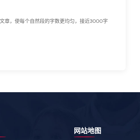
文章，使每个自然段的字数更均匀，接近3000字
网站地图