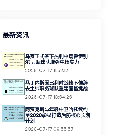
最新资讯
马赛正式签下热刺中场霍伊别
尔 力助球队增强中场实力
2026-07-17 11:52:12
马丁内斯因比利时战绩不佳辞
去主帅职务球队重建面临挑战
2026-07-17 10:54:25
阿贾克斯与年轻中卫哈托续约
至2028彰显打造后防核心长期
计划
2026-07-17 09:55:57