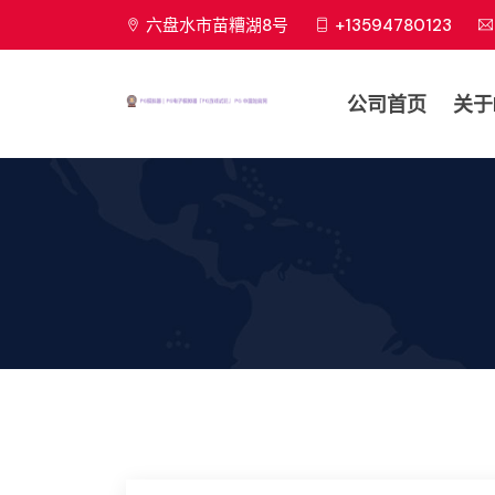
六盘水市苗糟湖8号
+13594780123
公司首页
关于