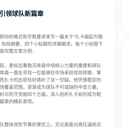
引领球队新篇章
照你的格式和字数要求来写一篇关于“扎卡崛起为勒
，包括摘要、四个小标题的详细阐述，每个小标题下
是完整文章示例：
跃，更标志着勒沃库森中场核心力量的重塑和球队
库森一直在寻找一位能够在中场承担攻防转换、掌
而扎卡的出现恰好填补了这一空缺。他凭借稳定的
场覆盖范围，逐渐成为球队不可或缺的中坚力量。
织与防守贡献四个方面，深入剖析扎卡如何成为勒
篇章的精彩表现。
队整体攻防节奏的掌控上。无论是面对高压逼抢还