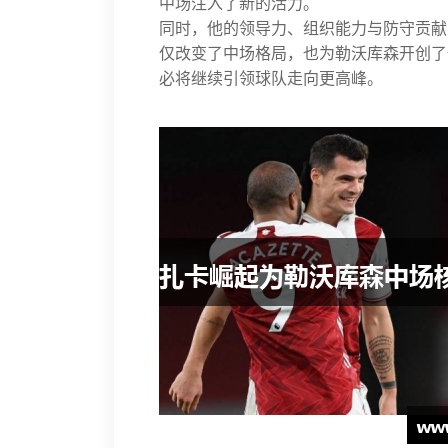
中场注入了新的活力。
同时，他的领导力、组织能力与防守贡献
仅改变了中场格局，也为勒沃库森开创了
必将继续引领球队走向更高峰。