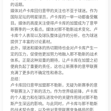
的话题。
媒体对卢卡库回归意甲的关注也不亚于球迷。作为
国际足坛的明星球员，卢卡库的一举一动都备受瞩
目。媒体的高度关注使得卢卡库的加盟成为了意甲
新赛季的一大看点。媒体对那不勒斯战术变化、卢
卡库个人表现以及球队整体运作的分析，也为球迷
提供了丰富的讨论素材。
此外，球迷和媒体的热切期待也会对卢卡库产生一
定的压力，促使他更加努力地融入那不勒斯的战术
体系。正是这种双重的期待，让卢卡库在加盟之初
便肩负起了重要的责任，这也让新赛季的意甲联赛
充满了更多的不确定性和悬念。
总结：
卢卡库回归意甲加盟那不勒斯，无疑为新赛季的意
甲联赛注入了新的活力。作为世界级前锋，卢卡库
的个人能力和在球队进攻中的关键作用将对那不勒
斯产生深远的影响。与此同时，卢卡库与那不勒斯
的战术契合度，以及他对意甲联赛竞争格局的影