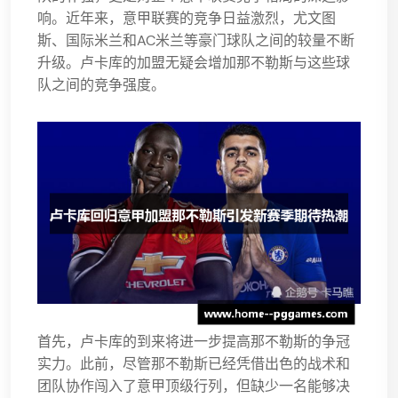
响。近年来，意甲联赛的竞争日益激烈，尤文图
斯、国际米兰和AC米兰等豪门球队之间的较量不断
升级。卢卡库的加盟无疑会增加那不勒斯与这些球
队之间的竞争强度。
首先，卢卡库的到来将进一步提高那不勒斯的争冠
实力。此前，尽管那不勒斯已经凭借出色的战术和
团队协作闯入了意甲顶级行列，但缺少一名能够决