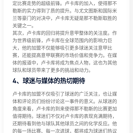
定比赛走势的超级前锋。卢卡库的加入，使得那不
勒斯的实力得到了质的提升。与尤文图斯和国际米
兰等豪门的对决中，卢卡库无疑是那不勒斯取胜的
关键之一。
其次，卢卡库的回归将提升意甲整体的关注度。作
为世界级前锋，卢卡库在全球范围内的影响力巨
大，他的加盟不仅能够吸引更多球迷关注意甲比
赛，还能提高意甲联赛的市场价值和竞争力。在媒
体的报道中，卢卡库将成为焦点人物，这也为其他
球队和球员带来了更多的挑战和动力。
4、球迷与媒体的热切期待
卢卡库的加盟不仅吸引了球迷的广泛关注，也让媒
体和评论员们纷纷讨论这一事件的意义。从球迷的
角度来看，卢卡库的到来使得那不勒斯的比赛更加
值得期待。球迷们不仅对卢卡库的表现充满期待，
还期待看到他与球队其他球员之间的化学反应。他
的每一场比赛、每一次进球，都将成为球迷们热议