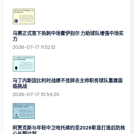
马赛正式签下热刺中场霍伊别尔 力助球队增强中场实
力
2026-07-17 11:52:12
马丁内斯因比利时战绩不佳辞去主帅职务球队重建面
临挑战
2026-07-17 10:54:25
阿贾克斯与年轻中卫哈托续约至2028彰显打造后防核
心长期计划