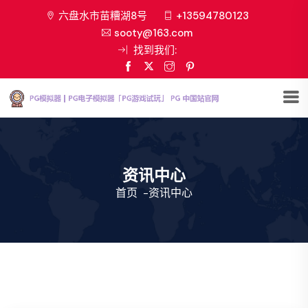
六盘水市苗糟湖8号
+13594780123
sooty@163.com
找到我们:
资讯中心
首页
-
资讯中心