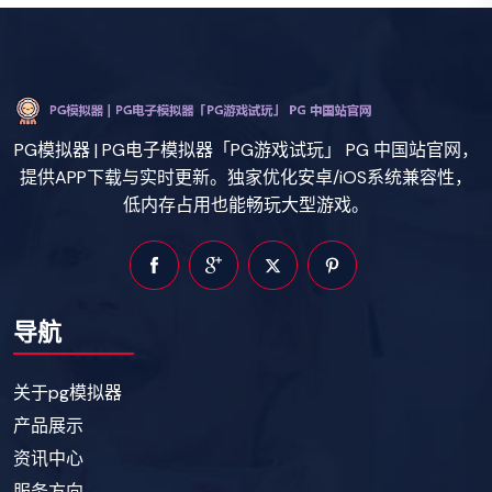
PG模拟器 | PG电子模拟器「PG游戏试玩」 PG 中国站官网，
提供APP下载与实时更新。独家优化安卓/iOS系统兼容性，
低内存占用也能畅玩大型游戏。
导航
关于pg模拟器
产品展示
资讯中心
服务方向