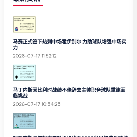
马赛正式签下热刺中场霍伊别尔 力助球队增强中场实
力
2026-07-17 11:52:12
马丁内斯因比利时战绩不佳辞去主帅职务球队重建面
临挑战
2026-07-17 10:54:25