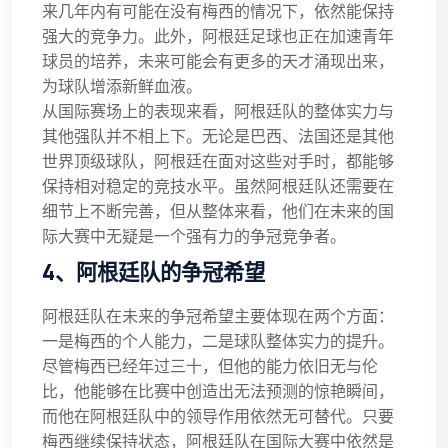
来几年内有可能在没有梅西的情况下，依然能保持
强大的竞争力。此外，阿根廷足球也正在加速青年
球员的培养，未来可能会有更多的天才涌现出来，
为球队增添新鲜血液。
从国际赛场上的表现来看，阿根廷队的整体实力与
其他强队并不相上下。无论是巴西、法国还是其他
世界顶级球队，阿根廷在面对这些对手时，都能够
保持相对稳定的竞技水平。虽然阿根廷队还需要在
细节上不断完善，但从整体来看，他们在未来的国
际大赛中无疑是一个强有力的争冠竞争者。
4、阿根廷队的争冠希望
阿根廷队在未来的争冠希望主要体现在两个方面：
一是梅西的个人能力，二是球队整体实力的提升。
尽管梅西已经年过三十，但他的能力依旧无与伦
比，他能够在比赛中创造出无法预测的惊艳瞬间，
而他在阿根廷队中的领导作用依然无可替代。只要
梅西继续保持状态，阿根廷队在国际大赛中依然是