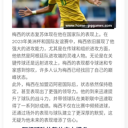
梅西的状态复苏体现在他在国家队的表现上。在
2023年美洲杯和国际友谊赛中，梅西依旧展现了他
强大的进攻能力，尤其是在传球和组织进攻方面，
他依然是阿根廷队进攻端的灵魂人物。无论是在关
键传球还是远射进攻上，梅西的表现都令球迷和专
家感到惊叹，许多人认为梅西已经找回了自己的巅
峰状态。
此外，梅西在加盟迈阿密国际后，状态依然保持稳
定，甚至表现出了更强的领导力。他的到来迅速提
升了球队的战斗力，并带领球队在美职联中迅速取
得了一系列好成绩。梅西不仅在比赛中频频进球，
还通过场外的表现与球队建立了更深厚的默契，这
无疑为他未来的表现增添了信心。