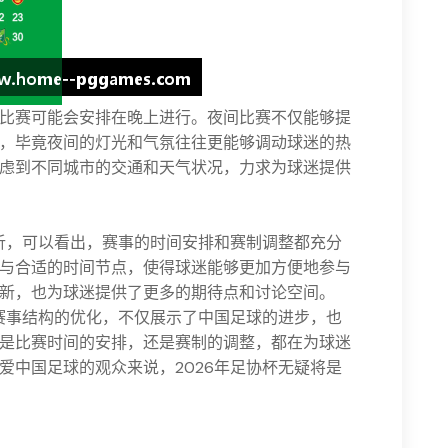
比赛可能会安排在晚上进行。夜间比赛不仅能够提
，毕竟夜间的灯光和气氛往往更能够调动球迷的热
虑到不同城市的交通和天气状况，力求为球迷提供
分析，可以看出，赛事的时间安排和赛制调整都充分
与合适的时间节点，使得球迷能够更加方便地参与
新，也为球迷提供了更多的期待点和讨论空间。
和赛事结构的优化，不仅展示了中国足球的进步，也
是比赛时间的安排，还是赛制的调整，都在为球迷
爱中国足球的观众来说，2026年足协杯无疑将是