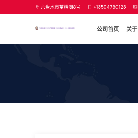
六盘水市苗糟湖8号
+13594780123
公司首页
关于