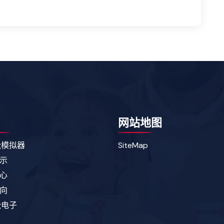
网站地图
g模拟器
SiteMap
示
心
向
g电子