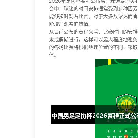
2026年足协杯赛程公布后，球迷最为
会中，球迷的时间安排通常受到多种因素
能够按时观看比赛。对于大多数球迷而言
能增加观赛的热情。
从目前公布的赛程来看，比赛时间的安排
末或假期进行，这样可以最大程度地避免
的各场比赛将根据地理位置的不同，采取
体。