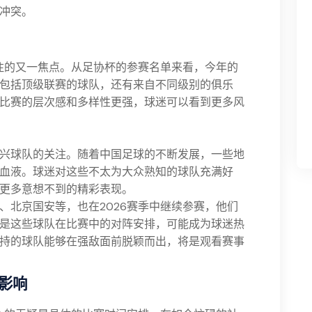
冲突。
关注的又一焦点。从足协杯的参赛名单来看，今年的
包括顶级联赛的球队，还有来自不同级别的俱乐
比赛的层次感和多样性更强，球迷可以看到更多风
兴球队的关注。随着中国足球的不断发展，一些地
血液。球迷对这些不太为大众熟知的球队充满好
更多意想不到的精彩表现。
、北京国安等，也在2026赛季中继续参赛，他们
是这些球队在比赛中的对阵安排，可能成为球迷热
持的球队能够在强敌面前脱颖而出，将是观看赛事
影响