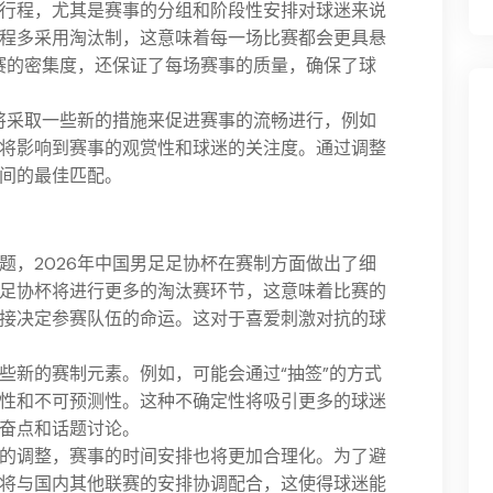
行程，尤其是赛事的分组和阶段性安排对球迷来说
程多采用淘汰制，这意味着每一场比赛都会更具悬
比赛的密集度，还保证了每场赛事的质量，确保了球
还将采取一些新的措施来促进赛事的流畅进行，例如
将影响到赛事的观赏性和球迷的关注度。通过调整
间的最佳匹配。
题，2026年中国男足足协杯在赛制方面做出了细
足协杯将进行更多的淘汰赛环节，这意味着比赛的
接决定参赛队伍的命运。这对于喜爱刺激对抗的球
些新的赛制元素。例如，可能会通过“抽签”的方式
性和不可预测性。这种不确定性将吸引更多的球迷
奋点和话题讨论。
的调整，赛事的时间安排也将更加合理化。为了避
将与国内其他联赛的安排协调配合，这使得球迷能