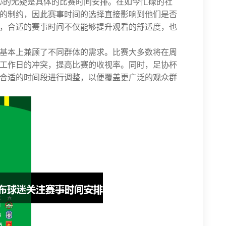
关心的无疑是具体的比赛时间安排。在如今忙碌的社
的制约，因此赛事时间的选择直接影响到他们是否
，合适的赛事时间不仅能够提升观看的舒适度，也
基本上兼顾了不同群体的需求。比赛大多数将在周
工作日的冲突，提高比赛的收视率。同时，足协杯
合适的时间段进行调整，以便覆盖更广泛的观众群