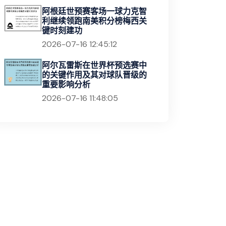
阿根廷世预赛客场一球力克智
利继续领跑南美积分榜梅西关
键时刻建功
2026-07-16 12:45:12
阿尔瓦雷斯在世界杯预选赛中
的关键作用及其对球队晋级的
重要影响分析
2026-07-16 11:48:05