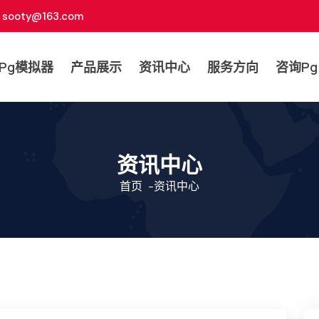
sooty@163.com
pg模拟器
产品展示
资讯中心
服务方向
咨询p
资讯中心
首页
-
资讯中心