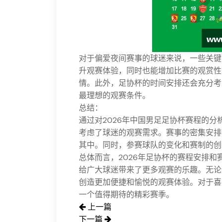
对于偏爱夜间赛事的球迷来说，一些关键
升观赛体验，同时也能增加比赛的观赏性
情。此外，足协杯的时间安排还会充分考
最理想的观赛条件。
总结：
通过对2026年中国男足足协杯赛程的
考虑了球迷的观赛需求。赛事的密集安排
其中。同时，参赛球队的变化和赛制的创
总体而言，2026年足协杯的赛程安排
给广大球迷带来了更多观赛的乐趣。无论
创造更加便捷和愉悦的观赛体验。对于喜
一个值得期待的精彩赛季。
上一篇
下一篇