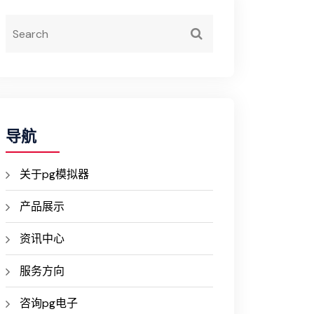
导航
关于pg模拟器
产品展示
资讯中心
服务方向
咨询pg电子