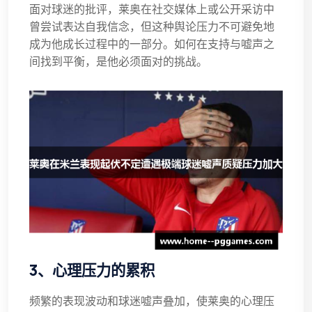
面对球迷的批评，莱奥在社交媒体上或公开采访中
曾尝试表达自我信念，但这种舆论压力不可避免地
成为他成长过程中的一部分。如何在支持与嘘声之
间找到平衡，是他必须面对的挑战。
3、心理压力的累积
频繁的表现波动和球迷嘘声叠加，使莱奥的心理压