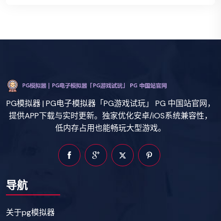
PG模拟器 | PG电子模拟器「PG游戏试玩」 PG 中国站官网，
提供APP下载与实时更新。独家优化安卓/iOS系统兼容性，
低内存占用也能畅玩大型游戏。
导航
关于pg模拟器