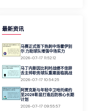
最新资讯
马赛正式签下热刺中场霍伊别
尔 力助球队增强中场实力
2026-07-17 11:52:12
马丁内斯因比利时战绩不佳辞
去主帅职务球队重建面临挑战
2026-07-17 10:54:25
阿贾克斯与年轻中卫哈托续约
至2028彰显打造后防核心长期
计划
2026-07-17 09:55:57