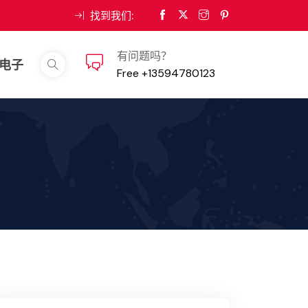
找到我们:
有问题吗？
g电子
Free +13594780123