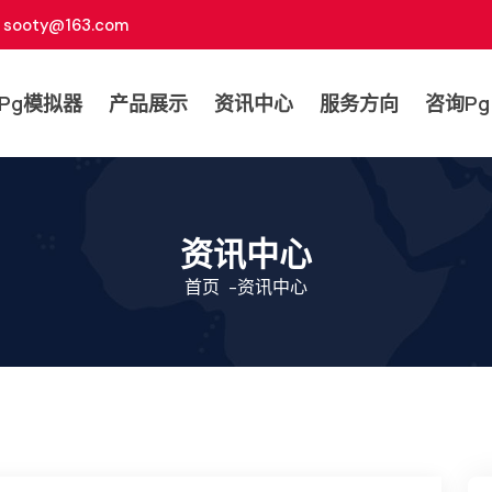
sooty@163.com
pg模拟器
产品展示
资讯中心
服务方向
咨询p
资讯中心
首页
-
资讯中心