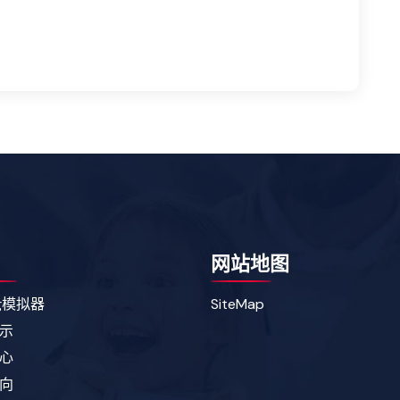
网站地图
g模拟器
SiteMap
示
心
向