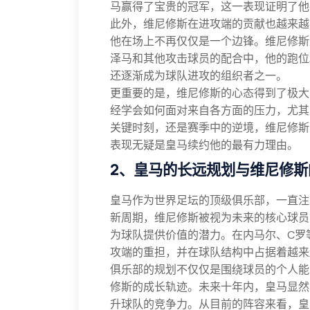
马赢得了宝贵的冠军，这一表现证明了他
此外，维尼修斯在进攻端的贡献也越来越
他在场上不再仅仅是一个边锋。维尼修斯
泽马和其他攻击球员的配合中，他的跑位
还逐渐成为球队进攻的组织者之一。
更重要的是，维尼修斯的心态得到了极大
经学会如何面对来自各方面的压力，尤其
关键时刻，还是赛季中的逆境，维尼修斯
表现无疑是皇马续约他的最有力理由。
2、皇马的长远规划与维尼修斯
皇马作为世界足坛的顶级俱乐部，一直注
新周期，维尼修斯被视为未来的核心球员
为球队提供价值的潜力。在内马尔、C罗
攻端的重担，并在球队结构中占据着越来
俱乐部的规划不仅仅是围绕球员的个人能
修斯的成长轨迹。未来十年内，皇马显然
升球队的竞争力。从目前的阵容来看，皇