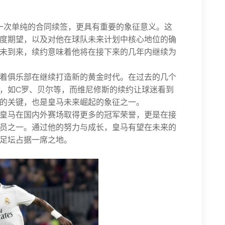
是一次单纯的合同续签，更具有重要的象征意义。这
度期望，以及对他在球队未来计划中核心地位的确
未到来，续约意味着他将在接下来的几年内继续为
着俱乐部在继续打造新的黄金时代。在过去的几个
，如C罗、贝尔等，而维尼修斯的续约让球迷看到
的关键，也是皇马未来崛起的象征之一。
皇马在国内外赛场取得更多的冠军荣誉，更是在接
员之一。通过他的努力与成长，皇马有望在未来的
足坛占据一席之地。