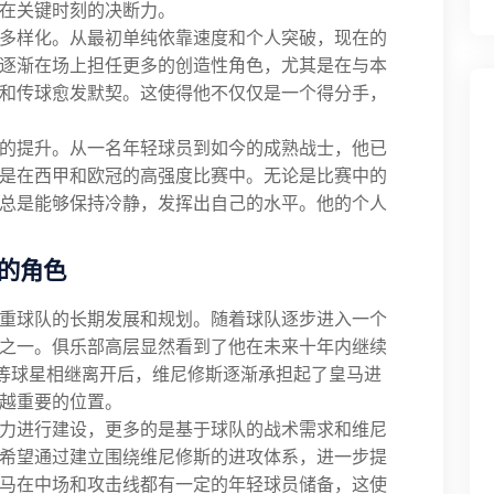
在关键时刻的决断力。
多样化。从最初单纯依靠速度和个人突破，现在的
逐渐在场上担任更多的创造性角色，尤其是在与本
和传球愈发默契。这使得他不仅仅是一个得分手，
的提升。从一名年轻球员到如今的成熟战士，他已
是在西甲和欧冠的高强度比赛中。无论是比赛中的
总是能够保持冷静，发挥出自己的水平。他的个人
的角色
重球队的长期发展和规划。随着球队逐步进入一个
之一。俱乐部高层显然看到了他在未来十年内继续
等球星相继离开后，维尼修斯逐渐承担起了皇马进
越重要的位置。
力进行建设，更多的是基于球队的战术需求和维尼
希望通过建立围绕维尼修斯的进攻体系，进一步提
马在中场和攻击线都有一定的年轻球员储备，这使