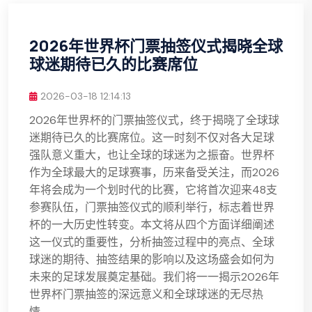
2026年世界杯门票抽签仪式揭晓全球
球迷期待已久的比赛席位
2026-03-18 12:14:13
2026年世界杯的门票抽签仪式，终于揭晓了全球球
迷期待已久的比赛席位。这一时刻不仅对各大足球
强队意义重大，也让全球的球迷为之振奋。世界杯
作为全球最大的足球赛事，历来备受关注，而2026
年将会成为一个划时代的比赛，它将首次迎来48支
参赛队伍，门票抽签仪式的顺利举行，标志着世界
杯的一大历史性转变。本文将从四个方面详细阐述
这一仪式的重要性，分析抽签过程中的亮点、全球
球迷的期待、抽签结果的影响以及这场盛会如何为
未来的足球发展奠定基础。我们将一一揭示2026年
世界杯门票抽签的深远意义和全球球迷的无尽热
情。