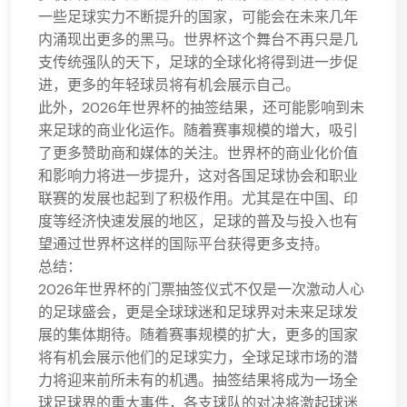
一些足球实力不断提升的国家，可能会在未来几年
内涌现出更多的黑马。世界杯这个舞台不再只是几
支传统强队的天下，足球的全球化将得到进一步促
进，更多的年轻球员将有机会展示自己。
此外，2026年世界杯的抽签结果，还可能影响到未
来足球的商业化运作。随着赛事规模的增大，吸引
了更多赞助商和媒体的关注。世界杯的商业化价值
和影响力将进一步提升，这对各国足球协会和职业
联赛的发展也起到了积极作用。尤其是在中国、印
度等经济快速发展的地区，足球的普及与投入也有
望通过世界杯这样的国际平台获得更多支持。
总结：
2026年世界杯的门票抽签仪式不仅是一次激动人心
的足球盛会，更是全球球迷和足球界对未来足球发
展的集体期待。随着赛事规模的扩大，更多的国家
将有机会展示他们的足球实力，全球足球市场的潜
力将迎来前所未有的机遇。抽签结果将成为一场全
球足球界的重大事件，各支球队的对决将激起球迷