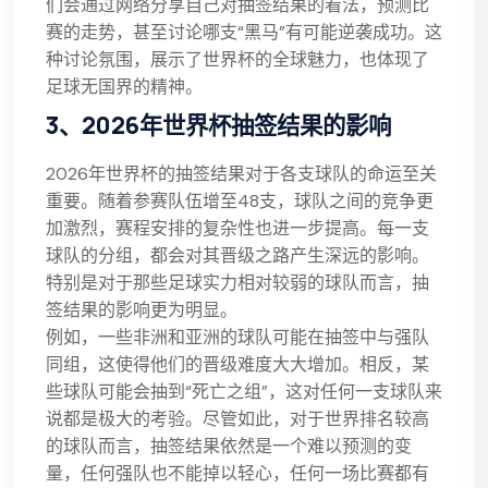
们会通过网络分享自己对抽签结果的看法，预测比
赛的走势，甚至讨论哪支“黑马”有可能逆袭成功。这
种讨论氛围，展示了世界杯的全球魅力，也体现了
足球无国界的精神。
3、2026年世界杯抽签结果的影响
2026年世界杯的抽签结果对于各支球队的命运至关
重要。随着参赛队伍增至48支，球队之间的竞争更
加激烈，赛程安排的复杂性也进一步提高。每一支
球队的分组，都会对其晋级之路产生深远的影响。
特别是对于那些足球实力相对较弱的球队而言，抽
签结果的影响更为明显。
例如，一些非洲和亚洲的球队可能在抽签中与强队
同组，这使得他们的晋级难度大大增加。相反，某
些球队可能会抽到“死亡之组”，这对任何一支球队来
说都是极大的考验。尽管如此，对于世界排名较高
的球队而言，抽签结果依然是一个难以预测的变
量，任何强队也不能掉以轻心，任何一场比赛都有