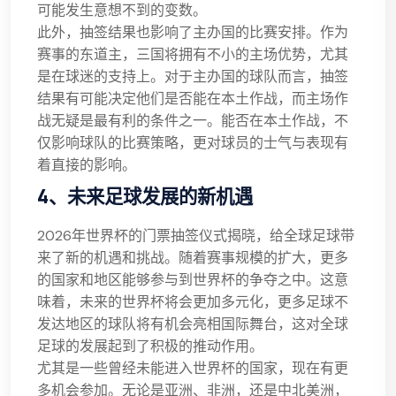
可能发生意想不到的变数。
此外，抽签结果也影响了主办国的比赛安排。作为
赛事的东道主，三国将拥有不小的主场优势，尤其
是在球迷的支持上。对于主办国的球队而言，抽签
结果有可能决定他们是否能在本土作战，而主场作
战无疑是最有利的条件之一。能否在本土作战，不
仅影响球队的比赛策略，更对球员的士气与表现有
着直接的影响。
4、未来足球发展的新机遇
2026年世界杯的门票抽签仪式揭晓，给全球足球带
来了新的机遇和挑战。随着赛事规模的扩大，更多
的国家和地区能够参与到世界杯的争夺之中。这意
味着，未来的世界杯将会更加多元化，更多足球不
发达地区的球队将有机会亮相国际舞台，这对全球
足球的发展起到了积极的推动作用。
尤其是一些曾经未能进入世界杯的国家，现在有更
多机会参加。无论是亚洲、非洲，还是中北美洲，