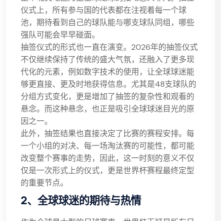
仪式上，所有参与国的代表都在注视着每一个球
池，期待看到自己的球队能与哪支球队同组，哪些
强队可能会早早碰面。
抽签仪式的形式也一直在演变。2026年的抽签仪式
不仅继续保持了传统的盛大气氛，还融入了更多现
代化的元素，例如数字技术的使用，让全球球迷能
够更直接、更及时地获得信息。尤其是48支球队的
分组方式变化，更是增加了抽签的复杂性和观看的
悬念。而这种悬念，也正是吸引全球球迷目光的原
因之一。
此外，抽签结果也直接决定了比赛的赛程安排。每
一个小组的对决、每一场淘汰赛的可能性，都可能
改变整个赛事的走势，因此，这一时刻的意义不仅
仅是一次形式上的仪式，更是世界杯赛程最终定型
的重要节点。
2、全球球迷的期待与热情