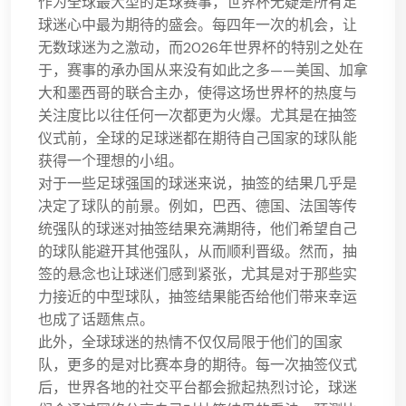
作为全球最大型的足球赛事，世界杯无疑是所有足
球迷心中最为期待的盛会。每四年一次的机会，让
无数球迷为之激动，而2026年世界杯的特别之处在
于，赛事的承办国从来没有如此之多——美国、加拿
大和墨西哥的联合主办，使得这场世界杯的热度与
关注度比以往任何一次都更为火爆。尤其是在抽签
仪式前，全球的足球迷都在期待自己国家的球队能
获得一个理想的小组。
对于一些足球强国的球迷来说，抽签的结果几乎是
决定了球队的前景。例如，巴西、德国、法国等传
统强队的球迷对抽签结果充满期待，他们希望自己
的球队能避开其他强队，从而顺利晋级。然而，抽
签的悬念也让球迷们感到紧张，尤其是对于那些实
力接近的中型球队，抽签结果能否给他们带来幸运
也成了话题焦点。
此外，全球球迷的热情不仅仅局限于他们的国家
队，更多的是对比赛本身的期待。每一次抽签仪式
后，世界各地的社交平台都会掀起热烈讨论，球迷