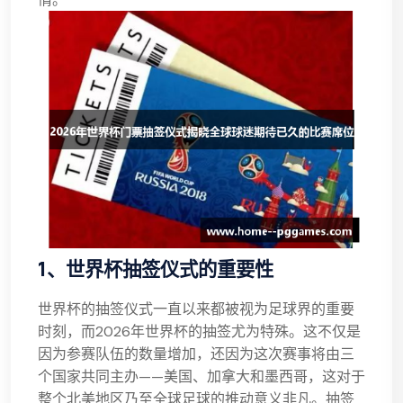
1、世界杯抽签仪式的重要性
世界杯的抽签仪式一直以来都被视为足球界的重要
时刻，而2026年世界杯的抽签尤为特殊。这不仅是
因为参赛队伍的数量增加，还因为这次赛事将由三
个国家共同主办——美国、加拿大和墨西哥，这对于
整个北美地区乃至全球足球的推动意义非凡。抽签