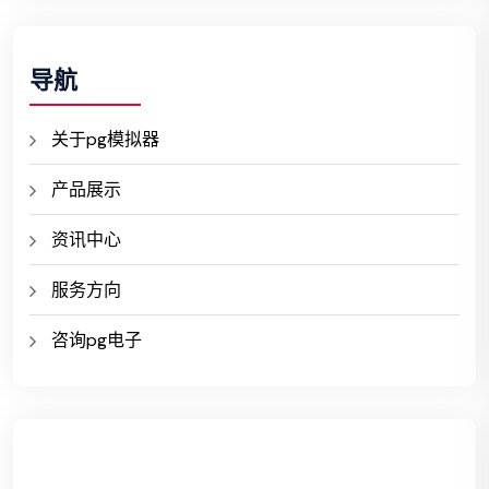
导航
关于pg模拟器
产品展示
资讯中心
服务方向
咨询pg电子